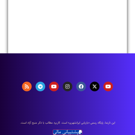
اين تارنما، پایگاه رسمی «بازیابی ایرانشهری» است. كاربرد مطالب با ذكر منبع آزاد است.
پشتیبانی مالی