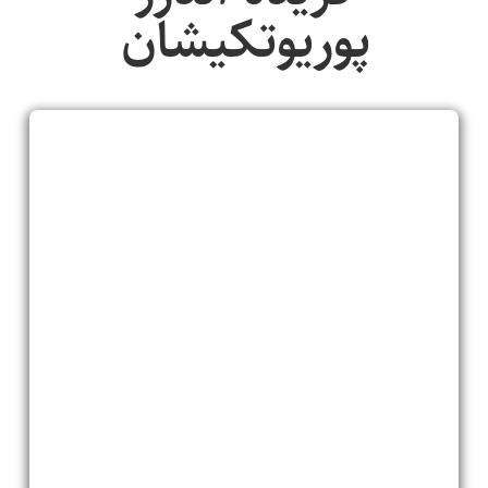
پوريوتکيشان