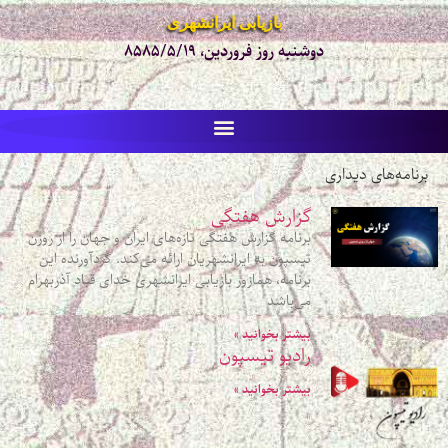
بازیابی ایرانشهری
دوشنبه روز فروردین، ۸۵۸۵/۵/۱۹
برنامه‌های ديداری
گزارش هفتگی
برنامه گزارش هفتگی تازه‌های ایران و جهان را از روزن
تیسپون به ایرانشهریان ارائه می‌کند. گردآورنده این
برنامه، همازور بازیابی ایرانشهری خدای قباد آذربهرام
می‌باشد
بیشتر بخوانید »
رادیو تیسپون
بیشتر بخوانید »