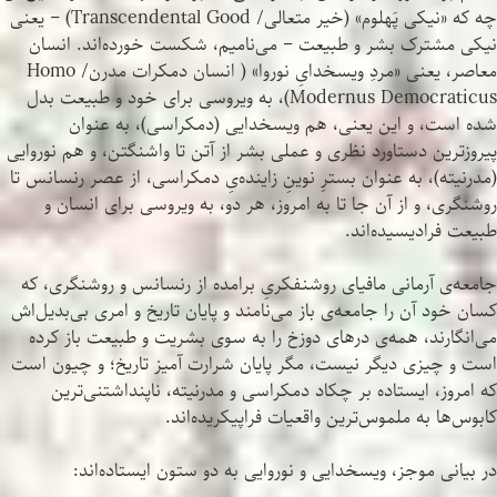
چه که «نیکی پَهلوم» (خیر متعالی/ Transcendental Good) – یعنی
نیکی مشترک بشر و طبیعت – می‌نامیم، شکست خورده‌اند. انسان
معاصر، یعنی «مردِ ویسخدایِ نوروا» ( انسان دمکرات مدرن/ Homo
Modernus Democraticus)، به ویروسی برای خود و طبیعت بدل
شده است، و این یعنی، هم ویسخدایی (دمکراسی)، به عنوان
پیروزترین دستاورد نظری و عملی بشر از آتن تا واشنگتن، و هم نوروایی
(مدرنیته)، به عنوان بسترِ نوینِ زاینده‌یِ دمکراسی، از عصر رنسانس تا
روشنگری، و از آن جا تا به امروز، هر دو، به ویروسی برای انسان و
طبیعت فرادیسیده‌اند.
جامعه‌ی آرمانی مافیای روشنفکریِ برامده از رنسانس و روشنگری، که
کسان خود آن را جامعه‌ی باز می‌نامند و پایان تاریخ و امری بی‌بدیل‌اش
می‌انگارند، همه‌ی درهای دوزخ را به سوی بشریت و طبیعت باز کرده
است و چیزی دیگر نیست، مگر پایان شرارت آمیز تاریخ؛ و چیون است
که امروز، ایستاده بر چکاد دمکراسی و مدرنیته، ناپنداشتنی‌ترین
کابوس‌ها به ملموس‌ترین واقعیات فراپیکریده‌اند.
در بیانی موجز، ویسخدایی و نوروایی به دو ستون ایستاده‌اند: