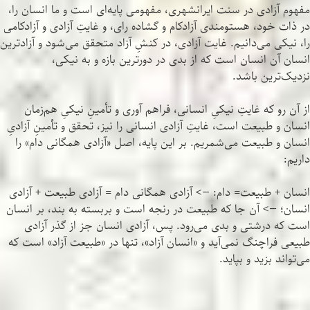
مفهوم آزادی در سنت ایرانشهری، مفهومی پایه‌ای است و ما انسان را،
در ذات خود، هستومندی آزادکام و گشاده رای، و غایتِ آزادی و آزادکامی
را، نیکی می‌دانیم. غایت آزادی، در کنشِ آزاد متحقق می‌شود و آزادترین
انسان آن انسان است که از بدی در دورترین بازه و به نیکی،
نزدیک‌ترین باشد.
از آن رو که غایتِ نیکیِ انسانی، فراهم آوری و تأمینِ نیکیِ هم‌زمان
انسان و طبیعت است، غایتِ آزادی انسانی را نیز، تحقق و تأمینِ آزادیِ
انسان و طبیعت می‌شمریم. بر این پایه، اصل «آزادی همگانی دام» را
داریم:
انسان + طبیعت= دام: —> آزادی همگانی دام = آزادی طبیعت + آزادی
انسان؛ —> آن جا که طبیعت در رنجه است و بربسته به بند، بر انسان
است که درشتی و بدی می‌رود. پس، آزادی انسان جز از گذر آزادی
طبیعی فراچنگ نمی‌آید و «انسان آزاد»، تنها در «طبیعت آزاد» است که
می‌تواند بزید و بپاید.