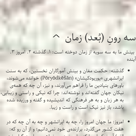
سه رونِ (بُعد) زمان
^
بینش ما به سه سویه از زمان دوخته است: ۱. گذشته ۲. امروز ۳.
آینده
گذشته: حکمت مغان و بینش آموزگاران نخستین، که به سنت
ایرانشهری «پوریودکیشان» (Pōryōdkēšān) خوانده می‌شوند،
باورهای بنیادین ما را فراهم می‌آورند، و نیز، آن چه که همه‌ی
نیکان جهان گفته‌اند و نوشته‌اند: چرا که نیکی و راستی و زیبایی،
به هر زبان و به هر فرهنگی که اندیشیده و گفته و ورزیده شده
باشد، باز نیز نیک است و راست و زیبا.
امروز: ما جهان امروز را، چه به ایرانشهر و چه به آن چه که در
هفت کشور می‌گذرد، برازنده‌ی خود نمی‌دانیم؛ و از آن رو که: