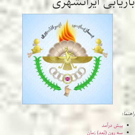
بازیابی ایرانشهری
راهنما
:
پیش درآمد
سه رونِ (بُعد) زمان