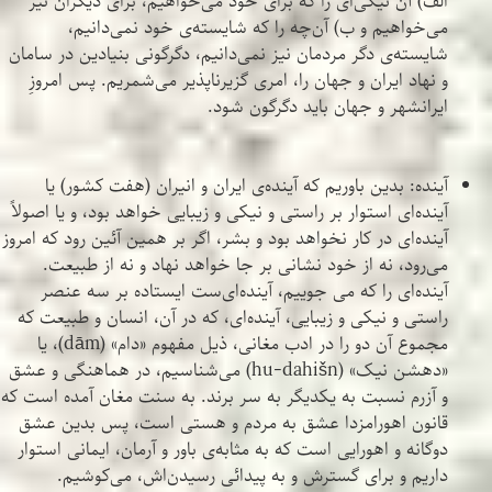
الف) آن نیکی‌ای را که برای خود می‌خواهیم، برای دیگران نیز
می‌خواهیم و ب) آن‌چه را که شایسته‌ی خود نمی‌دانیم،
شایسته‌ی دگر مردمان نیز نمی‌دانیم، دگرگونی بنیادین در سامان
و نهاد ایران و جهان را، امری گزیرناپذیر می‌شمریم. پس امروزِ
ایرانشهر و جهان باید دگرگون شود.
آینده: بدین باوریم که آینده‌ی ایران و انیران (هفت کشور) یا
آینده‌ای استوار بر راستی و نیکی و زیبایی خواهد بود، و یا اصولاً
آینده‌ای در کار نخواهد بود و بشر، اگر بر همین آئین رود که امروز
می‌رود، نه از خود نشانی بر جا خواهد نهاد و نه از طبیعت.
آینده‌ای را که می جوییم، آینده‌ای‌ست ایستاده بر سه عنصر
راستی و نیکی و زیبایی، آینده‌ای، که در آن، انسان و طبیعت که
مجموع آن دو را در ادب مغانی، ذیل مفهوم «دام» (dām)، یا
«دهشن نیک» (hu-dahišn) می‌شناسیم، در هماهنگی و عشق
و آزرم نسبت به یکدیگر به سر برند. به سنت مغان آمده است که
قانون اهورامزدا عشق به مردم و هستی است، پس بدین عشق
دوگانه و اهورایی است که به مثابه‌ی باور و آرمان، ایمانی استوار
داریم و برای گسترش و به پیدائی رسیدن‌اش، می‌کوشیم.