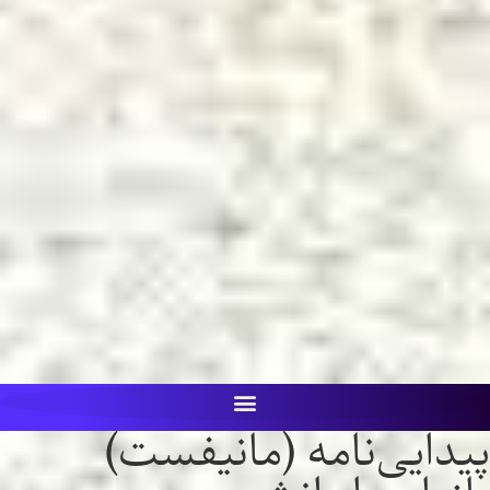
پيدایی‌نامه (مانيفست)