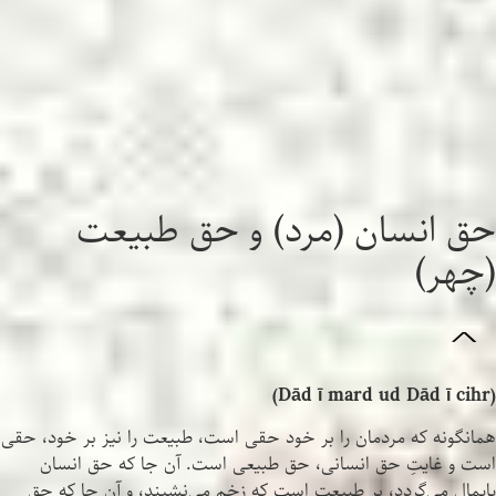
حق انسان (مرد) و حق طبیعت
(چهر)
^
(Dād ī mard ud Dād ī cihr)
همانگونه که مردمان را بر خود حقی است، طبیعت را نیز بر خود، حقی
است و غایتِ حق انسانی، حق طبیعی است. آن جا که حق انسان
پایمال می‌گردد، بر طبیعت است که زخم می‌نشیند، و آن جا که حق