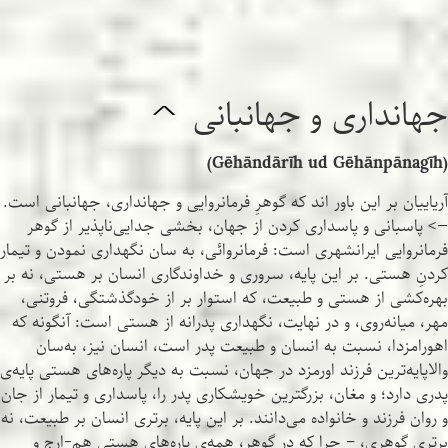
جهانداری و جهانبانی
^
(Gēhāndārīh ud Gēhānpānagīh)
آریاییان بر این باور اند که گوهرِ فرمانروایی و جهانداری، جهانبانی است.
—> پاسبانی و پاسداری کردن از جهان، بخشی جدایی‌ناپذیر از گوهر
فرمانروایی ایرانشهری است: فرمانروائی، به سان نگهداری نمودن و تیمار
کردنِ هستی. بر این پایه، سروری و خداوندگاری انسان بر هستی، نه بر
بهره‌کشی از هستی و طبیعت، که استوار بر از خودگذشتگی، فروتنی،
مهر، میانه‌روی، و در نهایت، نگهداری پدرانه از هستی است: آنگونه که
اهورامزدا، نسبت به انسان و طبیعت پدر است، انسان نیز، به‌سان
والاپایه‌ترین فرزند اورمزد در جهان، نسبت به دیگر پاره‌های هستی پایه‌ی
پدری دارد؛ و مغان، بزرگترین خویشکاری پدر را، پاسداری و تیمار از جان
و روان فرزند و خانواده می‌دانند. بر این پایه، برتری انسان بر طبیعت، نه
برتری‌ گوهری، – چرا که در گوهر، همه‌ی پاره‌های هستی هم‌-ارج و