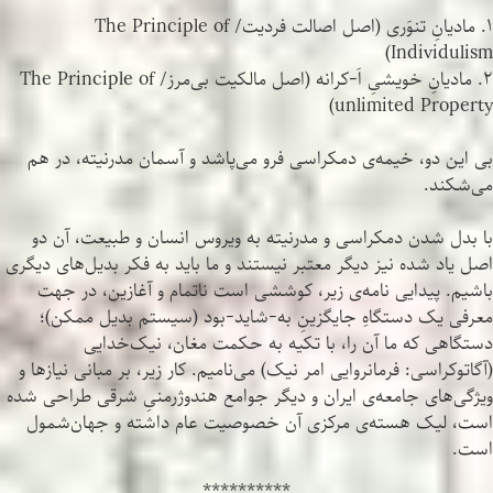
۱. مادیانِ تنوَری (اصل اصالت فردیت/ The Principle of
Individulism)
۲. مادیانِ خویشیِ اَ-کرانه (اصل مالکیت بی‌مرز/ The Principle of
unlimited Property)
بی این دو، خیمه‌ی دمکراسی فرو می‌پاشد و آسمان مدرنیته، در هم
می‌شکند.
با بدل شدن دمکراسی و مدرنیته به ویروس انسان و طبیعت، آن دو
اصل یاد شده نیز دیگر معتبر نیستند و ما باید به فکر بدیل‌های دیگری
باشیم. پیدایی نامه‌ی زیر، کوششی است ناتمام و آغازین، در جهت
معرفی یک دستگاهِ جایگزینِ به-شاید-بود (سیستم بدیل ممکن)؛
دستگاهی که ما آن را، با تکیه به حکمت مغان، نیک‌خدایی
(آگاتوکراسی: فرمانروایی امر نیک) می‌نامیم. کار زیر، بر مبانی نیازها و
ویژگی‌های جامعه‌ی ایران و دیگر جوامع هندوژرمنیِ شرقی طراحی شده
است، لیک هسته‌ی مرکزی آن خصوصیت عام داشته و جهان‌شمول
است.
**********