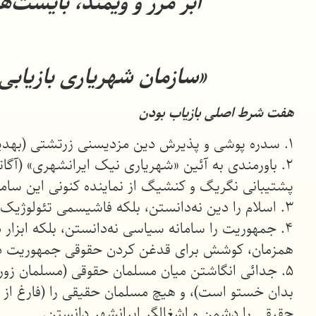
ابر مرز و ویمند، بایست‌ه
«سازمان شهریاری بازیاب
هفت شرط اصلی بازیاب بودن
۱. سدره پوشی و پذیرش دین مزدیسنی زرتشتی (بهدینی زرتشتی) و پذیرش بغان‌شناسی اوستائی در کلیت‌اش.
۲. باورمندی به آئین «شهریاری نیک ایرانشهری» (آگا
پشتیبانی نگریگ و کنشیگ از نماینده کنونی این سام
۳. اسلام را دین نه‌دانستن، بلکه فاشیسمی تئولوژیک شناختن و همزمان، کوشش برای قدغن کردن حقوقی اسلام در ایران.
۴. جمهوریت را سامانه سیاسی نه‌دانستن، بلکه ابزا
همزمان، کوشش برای قدغن کردن حقوقی جمهوریت در 
۵. جدائی انگاشتن میان مسلمان حقوقی (مسلمان زورک
بدان خستو است)، و هیچ مسلمان حقیقی را (فارغ از س
حقیقی را دشمن و اشغالگر ایرانشهر دانستن.