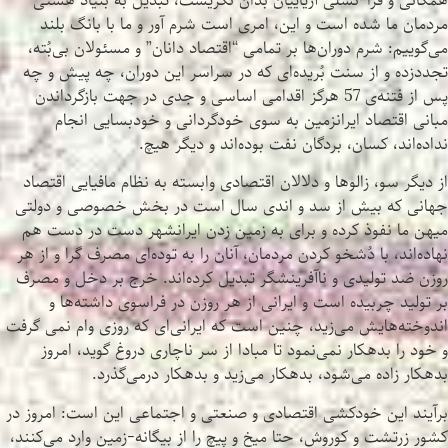
همگانی و فرا-نسلی آریاییان بدان نگریست، تبدیل به بنیاد هستی
مردمان ما شده است و این، امری است شرم آور و ما با بانگ بلند
می‌گوییم: شرم دوران‌ها بر تمامی “اقتصاد دانان” و مسئولان بی‌بُته،
تجددزده و از سنت بُریده‌ای که در سراسر این دوران، چه پیش و چه
پس از فتنه‌ی 57 هرگز اقدامی اساسی و جدی در جهت بازگرداندن
مبانی اقتصاد ایرانزمین به سوی خودگردانی و خودبسایی انجام
نداده‌اند، کسان، بردگان نفت بوده‌اند و دیگر هیچ.
از دیگر سو، زالو‌ها و دلالان اقتصادی وابسته به نظام مافیایی اقتصاد
جهانی که بیش از سد و اندی سال است در بخش خصوصی و دولتی
میهن ما نفوذ کرده و برای به زمین زدن ایرانشهر دست در دست هم
نهاده‌اند، با دُشخو کردن مردمان، آنان را به توده‌ای مصرف گرا و از هر
روزن ضد تولیدی و ناآفرینشگر تبدیل کرده‌اند. خرج بر دخل و مصرف
بر تولید چربیده است و ایرانی از هر روزن در فراسوی داشته‌ها و
اندوخته‌هایش می‌زید، چنین است که ایرانی‌ای که روزی وام نمی گرفت
و خود را بدهکار نمی‌نمود تا مبادا از سر ناچاری دروغ گوید، امروز
بدهکار زاده می‌شود، بدهکار می‌زید و بدهکار درمی‌گذرد.
برآیند این خودکشی اقتصادی و صنعتی و اجتماعی این است: امروز در
کشور زرتشت و کوروش، حتا میخ و پیچ را از بیگانه-زمین وارد می‌کنند،