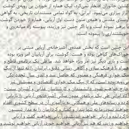
کشتن جانوران افتخار نمی‌کرد، لیک هماره از خوردن بی رویه‌ی گوشت
ابراز بیزاری می‌نمود. ایرانی، به گواه تمامی مستندات تاریخی، به گواهی
اوستای مقدس و همه‌ی متون دست اول آریایی، هماره از خوردن گوشت
یا پرهیز نموده است و یا اگر چنین نیز ورزیده، پیوسته راه میانه‌روی و
خویشتنداری را پیموده است.
این چنین است که بخش عمده‌ی آشپزخانه‌ی آریایی مبتنی بر
خوراک‌های گیاهی بوده و هست: گوشت، برای آریاییان امر ویژه بوده
است و باری دیگر نیز امر ویژه خواهد شد.
ما طی یک برنامه‌ی قاطع و
همراه با فرهنگ سازی و آگاهی رسانی دقیق، ایرانیان را نه تنها از بیگ
مک خواری فرهنگی و معنوی که حاصل سد و اندی سال تجددزدگی
بی‌رویه بوده است، که از بیگ مک خواری اقتصادی و معیشتی نیز
خارج خواهیم نمود. دانشمندان و کارشناسان غذایی و آشپزان سنت-
آگاه ایرانی طی یک برنامه‌ی مدون مبانی آشپزخانه‌ی آریایی را بازیابی
کرده و رسانه‌های ملی و همگانی به بازآموزی آن در سطح کشوری اقدام
خواهند نمود. ما نه تنها پندار و گفتار و کردارمان را به مدار تیسپون
بازگردانده و آریایی خواهیم اندیشید، آریایی خواهیم گفت و آریایی
خواهیم ورزید، که هم نیز آریایی خواهیم خورد، آریایی خواهیم نوشید و