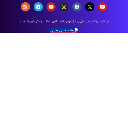
ایران به مثابه‌ی امر مقدس
^
اين تارنما، پایگاه رسمی «بازیابی ایرانشهری» است. كاربرد مطالب با ذكر منبع آزاد است.
پشتیبانی مالی
ایران به مثابه‌ی امر مقدس؛ ایران، به مثابه‌ی گلستان:
سیاوش نِی‌اَم نَه‌ز پری‌زادگان
از ایرانم از شهر آزادگان
که ایران بهشت است یا بوستان
همی بوی مشک آید از بوستان
(شاهنامه، مغ توس)
طی هفت سال نخست بازسازی آریایی، ایران باید تبدیل به گلستان،
تبدیل به یک بوستان سرسبز و خرم شود که از جای جایش بوی مشک
برآید و بانگ شادی کودکان و نوای خنده‌ی پیران و آوای سرزندگی و
امیدواری جوانانش شنیده شود. ما حج به عربستان و یا هر کشور
دیگری را بر تمامی اتباع ایرانزمین قدغن خواهیم کرد و سد‌ها میلیارد
هزینه‌ی سالانه‌ی آن را هر سال صرف درخت کاری و ترمیم منابع آبی