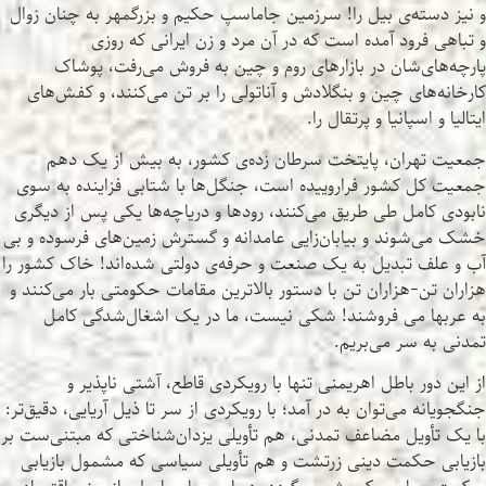
و نیز دسته‌ی بیل را! سرزمین جاماسپ حکیم و بزرگمهر به چنان زوال
و تباهی فرود آمده است که در آن مرد و زن ایرانی که روزی
پارچه‌های‌شان در بازارهای روم و چین به فروش می‌رفت، پوشاک
کارخانه‌های چین و بنگلادش و آناتولی را بر تن می‌کنند، و کفش‌های
ایتالیا و اسپانیا و پرتقال را.
جمعیت تهران، پایتخت سرطان زده‌ی کشور، به بیش از یک دهم
جمعیت کل کشور فراروییده است، جنگل‌ها با شتابی فزاینده به سوی
نابودی کامل طی طریق می‌کنند، رودها و دریاچه‌ها یکی پس از دیگری
خشک می‌شوند و بیابان‌زایی عامدانه و گسترش زمین‌های فرسوده و بی
آب و علف تبدیل به یک صنعت و حرفه‌ی دولتی شده‌اند! خاک کشور را
هزاران تن-هزاران تن با دستور بالاترین مقامات حکومتی بار می‌کنند و
به عربها می فروشند! شکی نیست، ما در یک اشغال‌شدگی کامل
تمدنی به سر می‌بریم.
از این دور باطل اهریمنی تنها با رویکردی قاطع، آشتی ناپذیر و
جنگجویانه می‌توان به در آمد؛ با رویکردی از سر تا ذیل آریایی، دقیق‌تر:
با یک تأویل مضاعف تمدنی، هم تأویلی یزدان‌شناختی که مبتنی‌ست بر
بازیابی حکمت دینی زرتشت و هم تأویلی سیاسی که مشمول بازیابی