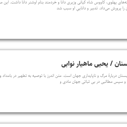
‌های پهلوی، کاووس شاه کیانی وزیری دانا و خردمند بنام اوشنر دانا داشت. این م
 را پرورش می‌داد. تدبیر و داناییِ او سبب شد
سنان / یحیی ماهیار نوابی
سنان دربارهٔ مرگ و ناپایداری جهان است. متن اندرز با توصیه به تطهیر در بامداد
د و سپس مطالبی در بی‌ ثباتی جهان مادی و