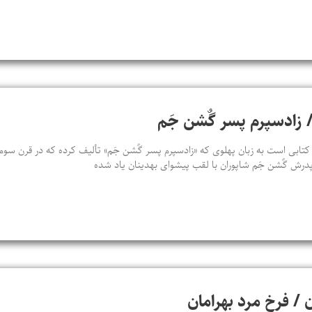
/ زادسپرم پسر گٌشن‌ جَم
 کتابی است به زبان پهلوی که «زادسپرم پسر گٌشن‌ جَم» تألیف کرده که در قرن سو
و پدرش گٌشن‌ جَم شاپوران با لقب پیشوای بهدینان یاد شده‌
ان / فرخ مرد بهرامان