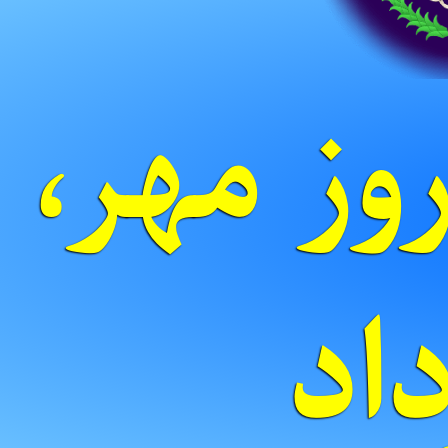
وز مهر،
رداد