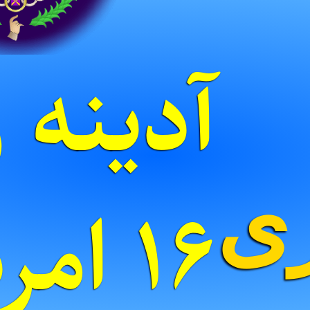
آدینه ر
ری
۱۶ ام