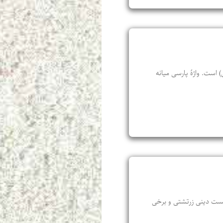
 است. واژۀ پارسی میانه
ا و آیین‌ها و شایست و ناشایست دینی زرتشتی و برخی