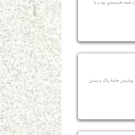
رد همه خردمندی بود و با
 و پوشیدن جامهٔ پاک و بستن