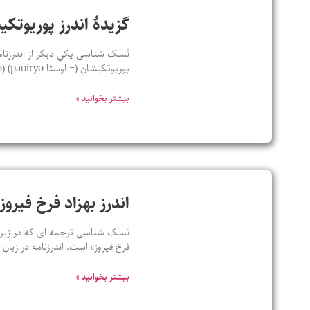
گزيدۀ اندرز پوريوتک
نَسک شناسی يکي ديگر از اندرزنامه
پوريوتکيشان (= اوستا paoiryo) (paoiryo ، نخستين – tkaesha ، کيش) يعنی نخستين دينداران؛ و زرتشت که اين
بیشتر بخوانید »
اندرز بهزاد فرخ فیروز
نَسک شناسی ترجمه ای که در زیر ب
فرخ فیروز» است. اندرزنامه در زبا
بیشتر بخوانید »