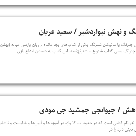
گ و نهش نیواردشیر / سعید عریان
رنگ یا ماتیکان شترنگ یکی از کتاب‌های بجا مانده از زبان پارسی میانه (پهلوی)
 چترنگ یعنی کتاب شترنج یا شترنج‌نامه. این کتاب به داستان ابداع بازی
ندهش / جیوانجی جمشید جی مودی
نَسک شناسی سد در نثر یا صد در نثر نام کتابی است که در حدود ۱۴۰۰۰ واژه در آموزه‌ ه
دینی دارد را در