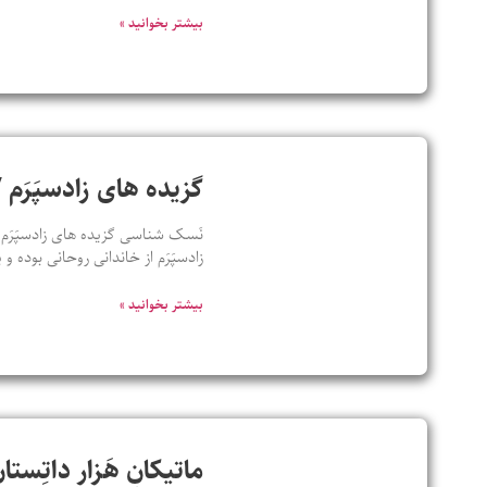
بیشتر بخوانید »
گزیده‌ های زادسپَرَم 
نَسک شناسی گزیده‌ های زادسپَرَم
زادسپَرَم از خاندانی روحانی بوده 
بیشتر بخوانید »
ماتیکانِ هَزار داتِست