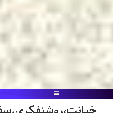
یانت،روشنفکری،سفارت