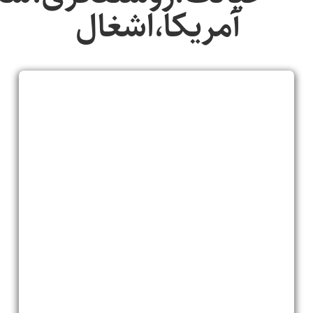
آمریکا،اشغال