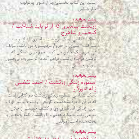
است. این کتاب نخستین بار از سوی بارتولومه،
خاورشناس
بیشتر بخوانید »
زرتشت پیامبری که از نو باید شناخت /
کیخسرو شاهرخ
نَسک شناسی نسکِ «زرتشت پیامبری که از نو باید
شناخت»، سیری در «فروغ مزدیسنی» می باشد. مؤلف
در آغاز نسک چنین می گوید: مهم ترین نسکی که
تاکنون در باره زرتشت فراهم آمده، اثر معروف پروفسور
ا. و. و. جکسن
بیشتر بخوانید »
اسطوره زندگی زرتشت / احمد تفضلی –
ژاله آموزگار
نَسک شناسی اسطورۀ زندگی زردشت نام کتابی است
که در آن دربارهٔ شخصیت تاریخی زردشت پیامبر بزرگ
ایران، زندگی اساطیری وی و کشف حقیقت از خلال
منابعی نظیر دینکرد هفتم و یا زراتشت‌ نامه پژوهش و
بحث شده‌ است. مولفان
بیشتر بخوانید »
زندِ وُهومن یَسن / صادق هدایت