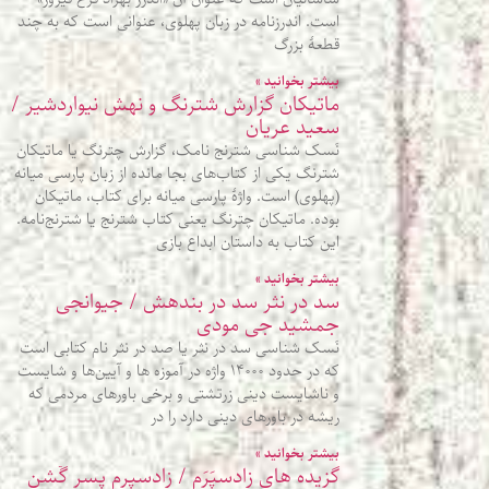
است. اندرزنامه در زبان پهلوی، عنوانی است که به چند
قطعۀ بزرگ
بیشتر بخوانید »
ماتیکان گزارش شترنگ و نهش نیواردشیر /
سعید عریان
نَسک شناسی شترنج نامک، گزارش چترنگ یا ماتیکان
شترنگ یکی از کتاب‌های بجا مانده از زبان پارسی میانه
(پهلوی) است. واژۀ پارسی میانه برای کتاب، ماتیکان
بوده. ماتیکان چترنگ یعنی کتاب شترنج یا شترنج‌نامه.
این کتاب به داستان ابداع بازی
بیشتر بخوانید »
سد در نثر سد در بندهش / جیوانجی
جمشید جی مودی
نَسک شناسی سد در نثر یا صد در نثر نام کتابی است
که در حدود ۱۴۰۰۰ واژه در آموزه‌ ها و آیین‌ها و شایست
و ناشایست دینی زرتشتی و برخی باورهای مردمی که
ریشه در باورهای دینی دارد را در
بیشتر بخوانید »
گزیده‌ های زادسپَرَم / زادسپرم پسر گٌشن‌