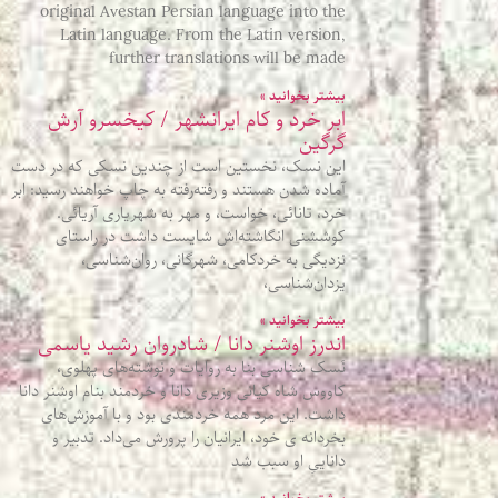
original Avestan Persian language into the
Latin language. From the Latin version,
further translations will be made
بیشتر بخوانید »
ابر خرد و کام ایرانشهر / کیخسرو آرش
گرگین
این نسک، نخستین است از چندین نسکی که در دست
آماده شدن هستند و رفته‌رفته به چاپ خواهند رسید: ابر
خرد، تانائی، خواست، و مهر به شهریاری آریائی.
کوششنی انگاشته‌اش شایست داشت در راستای
نزدیگی به خردکامی، شهرگانی، روان‌شناسی،
یزدان‌شناسی،
بیشتر بخوانید »
اندرز اوشنر دانا / شادروان رشید یاسمی
نَسک شناسی بنا به روایات و نوشته‌های پهلوی،
کاووس شاه کیانی وزیری دانا و خردمند بنام اوشنر دانا
داشت. این مرد همه خردمندی بود و با آموزش‌های
بخردانه ی خود، ایرانیان را پرورش می‌داد. تدبیر و
داناییِ او سبب شد