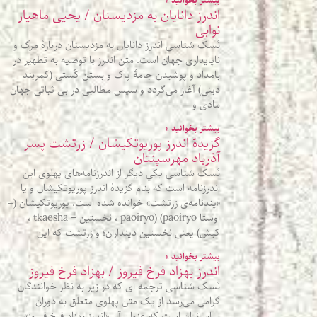
بیشتر بخوانید »
اندرز دانایان به مزدیسنان / یحیی ماهیار
نوابی
نَسک شناسی اندرز دانایان به مزدیسنان دربارهٔ مرگ و
ناپایداری جهان است. متن اندرز با توصیه به تطهیر در
بامداد و پوشیدن جامهٔ پاک و بستن کُستی (کمربند
دینی) آغاز می‌گردد و سپس مطالبی در بی‌ ثباتی جهان
مادی و
بیشتر بخوانید »
گزيدۀ اندرز پوريوتکيشان / زرتشت پسر
آذرباد مهرسپنتان
نَسک شناسی يکي ديگر از اندرزنامه‌های پهلوی اين
اندرزنامه است که بنام گزيدۀ اندرز پوريوتکيشان و يا
«پندنامه‌ی زرتشت» خوانده شده است. پوريوتکيشان (=
اوستا paoiryo) (paoiryo ، نخستين – tkaesha ،
کيش) يعنی نخستين دينداران؛ و زرتشت که اين
بیشتر بخوانید »
اندرز بهزاد فرخ فیروز / بهزاد فرخ فیروز
نَسک شناسی ترجمه ای که در زیر به نظر خوانندگان
گرامی می‌رسد از یک متن پهلوی متعلق به دوران
ساسانیان است که عنوان آن «اندرز بهزاد فرخ فیروز»