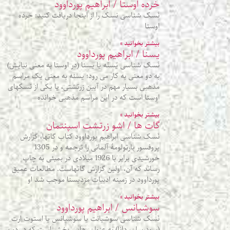
خرده اوستا / ابراهیم پورداوود
نَسک شناسی نسک را از اینجا دریافت کنید: خرده
اوستا
بیشتر بخوانید »
یسنا / ابراهیم پورداوود
نَسک شناسی یَسنَه یا یسنا (در اوستا به معنی نیایش)
به دو معنی به کار می رود؛ یسنه به معنی یک مراسم
مذهبی بسیار مهم در آیین زرتشتی، یا یکی از نسکهای
اوستا است که در این مراسم مذهبی خوانده
بیشتر بخوانید »
گات ها / اشو زرتشت اسپنتمان
نَسک شناسی ابراهیم پورداوود کتاب گاتها، گزارش
پروفسور بارتولومۀ آلمانی را ترجمه و در 1305
خورشیدی برابر با 1926 میلادی در بمبئی به چاپ
رساند که آن، اولین گزارش گاتهاست. مطالعات عمیق
پورداوود در زمینه ادبیات مزدیسنا موجب شد او
بیشتر بخوانید »
سوشیانس / ابراهیم پورداوود
نَسک شناسی سوشیانت یا سوشیانس یا استوت ارت
(سودرسان، دانا) به عنوان رهایی بخش است که در دین