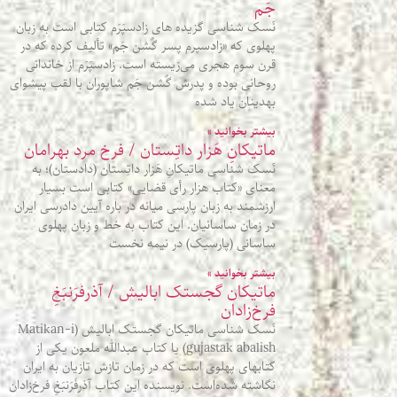
جَم
نَسک شناسی گزیده‌ های زادسپَرَم کتابی است به زبان
پهلوی که «زادسپرم پسر گٌشن‌ جَم» تألیف کرده که در
قرن سوم هجری می‌زیسته‌ است. زادسپَرَم از خاندانی
روحانی بوده و پدرش گٌشن‌ جَم شاپوران با لقب پیشوای
بهدینان یاد شده‌
بیشتر بخوانید »
ماتیکانِ هَزار داتِستان / فرخ مرد بهرامان
نَسک شناسی ماتیکانِ هَزار داتِستان (دادستان)؛ به
معنای «کتاب هزار رأی قضایی» کتابی است بسیار
ارزشمند به زبان پارسی میانه در باره آیین دادرسی ایران
در زمان ساسانیان. این کتاب به خط و زبان پهلوی
ساسانی (پارسیک) در نیمه نخست
بیشتر بخوانید »
ماتیکان گجستک ابالیش / آذرفَرَنبَغِ
فرخ‌زادان
نَسک شناسی ماتیکان گجستک ابالیش (Matikan-i
gujastak abalish) یا کتاب عبدالله ملعون یکی از
کتابهای پهلوی است که در زمان تازش تازیان به ایران
نگاشته شده‌است. نویسنده این کتاب آذرفَرَنبَغِ فرخ‌زادان