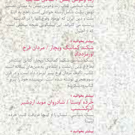
نَسک شناسی کتاب زند وُهومن یسن به معنای تفسیر
بهمن یشت شامل رشته حوادثی است راجع به آیند
ملت و دین ایران که اورمزد وقوع آنها را در اندیشه
زرتشت می گذراند. این پیشگویی نتیجه منطقی است
که از اصول
بیشتر بخوانید »
شکند گمانیک ویچار / مردان فرخِ
اورمزدداد
نَسک شناسی شکند گمانیک ویچار، کتابی است در
دفاع از دین زرتشت و انتقادی به دین‌های بیگانه است.
کتاب، تألیف مردان فرخ پسر اورمزد داد است و در قرن
سوم هجری نوشته شده است. نویسنده خود را پیرو
کتاب «دینکرت»
بیشتر بخوانید »
خُرده اوستا / شادروان موبد اردشیر
آذرگشسب
نَسک شناسی نسک را از اینجا دریافت کنید: خُرده
اوستا
بیشتر بخوانید »