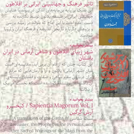
تاثیر فرهنگ و جهانبینی ایرانی بر افلاطون
این نسک بر پایه بن‌مایه‌های اندکی در پیوند با هنایش
جهانبینی ایرانی بر فلسفه پلاتون توسط نگارنده به
دست آمده است با این آماج که بتواند در زمینه بررسی
و پژوهش دگرباره تاریخی اندیشه و فرهنگ ایران و اروپا
سودمند
بیشتر بخوانید »
شهر زیبای افلاطون و شاهی آرمانی در ایران
باستان
این کتاب، چنان که از نام آن برمی‌آید، مقایسه‌ای‌ است
میان «شهر آرمانی» پلاتون و آرا و آرمان‌هایی که مردم
ایران درباره‌‌ی مقام شاهی و صفات و فضایل بایسته‌ی
آن داشته‌اند. نویسنده کوشیده است که نخست هر یک
از نکات
بیشتر بخوانید »
Sapientia Magorum Vol. I / کیخسرو
آرش گرگین
نَسک شناسی A translation of the Gāthā of
Zoroaster, the Prophet of the Persians, and
other Sacred Writings of the Magi from the