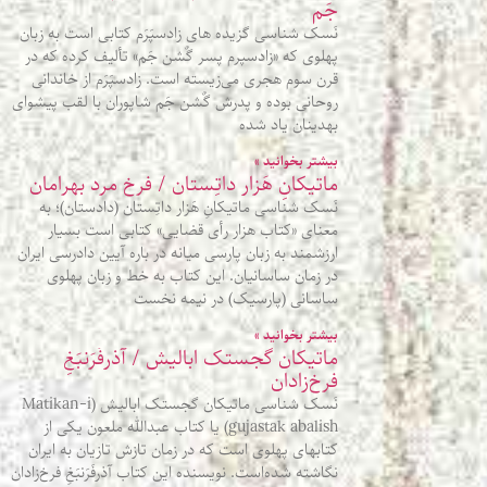
جَم
نَسک شناسی گزیده‌ های زادسپَرَم کتابی است به زبان
پهلوی که «زادسپرم پسر گٌشن‌ جَم» تألیف کرده که در
قرن سوم هجری می‌زیسته‌ است. زادسپَرَم از خاندانی
روحانی بوده و پدرش گٌشن‌ جَم شاپوران با لقب پیشوای
بهدینان یاد شده‌
بیشتر بخوانید »
ماتیکانِ هَزار داتِستان / فرخ مرد بهرامان
نَسک شناسی ماتیکانِ هَزار داتِستان (دادستان)؛ به
معنای «کتاب هزار رأی قضایی» کتابی است بسیار
ارزشمند به زبان پارسی میانه در باره آیین دادرسی ایران
در زمان ساسانیان. این کتاب به خط و زبان پهلوی
ساسانی (پارسیک) در نیمه نخست
بیشتر بخوانید »
ماتیکان گجستک ابالیش / آذرفَرَنبَغِ
فرخ‌زادان
نَسک شناسی ماتیکان گجستک ابالیش (Matikan-i
gujastak abalish) یا کتاب عبدالله ملعون یکی از
کتابهای پهلوی است که در زمان تازش تازیان به ایران
نگاشته شده‌است. نویسنده این کتاب آذرفَرَنبَغِ فرخ‌زادان