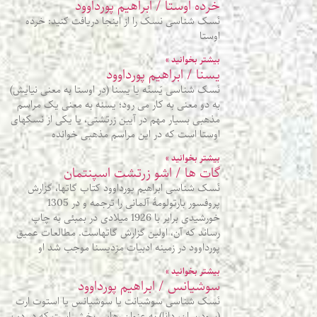
خرده اوستا / ابراهیم پورداوود
نَسک شناسی نسک را از اینجا دریافت کنید: خرده
اوستا
بیشتر بخوانید »
یسنا / ابراهیم پورداوود
نَسک شناسی یَسنَه یا یسنا (در اوستا به معنی نیایش)
به دو معنی به کار می رود؛ یسنه به معنی یک مراسم
مذهبی بسیار مهم در آیین زرتشتی، یا یکی از نسکهای
اوستا است که در این مراسم مذهبی خوانده
بیشتر بخوانید »
گات ها / اشو زرتشت اسپنتمان
نَسک شناسی ابراهیم پورداوود کتاب گاتها، گزارش
پروفسور بارتولومۀ آلمانی را ترجمه و در 1305
خورشیدی برابر با 1926 میلادی در بمبئی به چاپ
رساند که آن، اولین گزارش گاتهاست. مطالعات عمیق
پورداوود در زمینه ادبیات مزدیسنا موجب شد او
بیشتر بخوانید »
سوشیانس / ابراهیم پورداوود
نَسک شناسی سوشیانت یا سوشیانس یا استوت ارت
(سودرسان، دانا) به عنوان رهایی بخش است که در دین