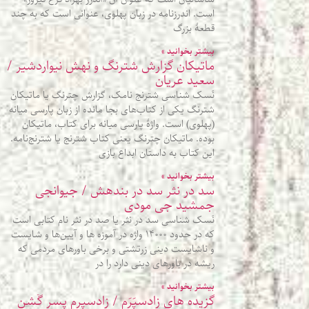
است. اندرزنامه در زبان پهلوی، عنوانی است که به چند
قطعۀ بزرگ
بیشتر بخوانید »
ماتیکان گزارش شترنگ و نهش نیواردشیر /
سعید عریان
نَسک شناسی شترنج نامک، گزارش چترنگ یا ماتیکان
شترنگ یکی از کتاب‌های بجا مانده از زبان پارسی میانه
(پهلوی) است. واژۀ پارسی میانه برای کتاب، ماتیکان
بوده. ماتیکان چترنگ یعنی کتاب شترنج یا شترنج‌نامه.
این کتاب به داستان ابداع بازی
بیشتر بخوانید »
سد در نثر سد در بندهش / جیوانجی
جمشید جی مودی
نَسک شناسی سد در نثر یا صد در نثر نام کتابی است
که در حدود ۱۴۰۰۰ واژه در آموزه‌ ها و آیین‌ها و شایست
و ناشایست دینی زرتشتی و برخی باورهای مردمی که
ریشه در باورهای دینی دارد را در
بیشتر بخوانید »
گزیده‌ های زادسپَرَم / زادسپرم پسر گٌشن‌