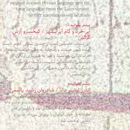
original Avestan Persian language into the
Latin language. From the Latin version,
further translations will be made
بیشتر بخوانید »
ابر خرد و کام ایرانشهر / کیخسرو آرش
گرگین
این نسک، نخستین است از چندین نسکی که در دست
آماده شدن هستند و رفته‌رفته به چاپ خواهند رسید: ابر
خرد، تانائی، خواست، و مهر به شهریاری آریائی.
کوششنی انگاشته‌اش شایست داشت در راستای
نزدیگی به خردکامی، شهرگانی، روان‌شناسی،
یزدان‌شناسی،
بیشتر بخوانید »
اندرز اوشنر دانا / شادروان رشید یاسمی
نَسک شناسی بنا به روایات و نوشته‌های پهلوی،
کاووس شاه کیانی وزیری دانا و خردمند بنام اوشنر دانا
داشت. این مرد همه خردمندی بود و با آموزش‌های
بخردانه ی خود، ایرانیان را پرورش می‌داد. تدبیر و
داناییِ او سبب شد