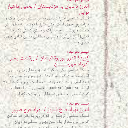
بیشتر بخوانید »
اندرز دانایان به مزدیسنان / یحیی ماهیار
نوابی
نَسک شناسی اندرز دانایان به مزدیسنان دربارهٔ مرگ و
ناپایداری جهان است. متن اندرز با توصیه به تطهیر در
بامداد و پوشیدن جامهٔ پاک و بستن کُستی (کمربند
دینی) آغاز می‌گردد و سپس مطالبی در بی‌ ثباتی جهان
مادی و
بیشتر بخوانید »
گزيدۀ اندرز پوريوتکيشان / زرتشت پسر
آذرباد مهرسپنتان
نَسک شناسی يکي ديگر از اندرزنامه‌های پهلوی اين
اندرزنامه است که بنام گزيدۀ اندرز پوريوتکيشان و يا
«پندنامه‌ی زرتشت» خوانده شده است. پوريوتکيشان (=
اوستا paoiryo) (paoiryo ، نخستين – tkaesha ،
کيش) يعنی نخستين دينداران؛ و زرتشت که اين
بیشتر بخوانید »
اندرز بهزاد فرخ فیروز / بهزاد فرخ فیروز
نَسک شناسی ترجمه ای که در زیر به نظر خوانندگان
گرامی می‌رسد از یک متن پهلوی متعلق به دوران
ساسانیان است که عنوان آن «اندرز بهزاد فرخ فیروز»