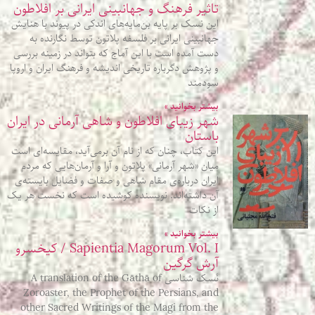
تاثیر فرهنگ و جهانبینی ایرانی بر افلاطون
این نسک بر پایه بن‌مایه‌های اندکی در پیوند با هنایش
جهانبینی ایرانی بر فلسفه پلاتون توسط نگارنده به
دست آمده است با این آماج که بتواند در زمینه بررسی
و پژوهش دگرباره تاریخی اندیشه و فرهنگ ایران و اروپا
سودمند
بیشتر بخوانید »
شهر زیبای افلاطون و شاهی آرمانی در ایران
باستان
این کتاب، چنان که از نام آن برمی‌آید، مقایسه‌ای‌ است
میان «شهر آرمانی» پلاتون و آرا و آرمان‌هایی که مردم
ایران درباره‌‌ی مقام شاهی و صفات و فضایل بایسته‌ی
آن داشته‌اند. نویسنده کوشیده است که نخست هر یک
از نکات
بیشتر بخوانید »
Sapientia Magorum Vol. I / کیخسرو
آرش گرگین
نَسک شناسی A translation of the Gāthā of
Zoroaster, the Prophet of the Persians, and
other Sacred Writings of the Magi from the