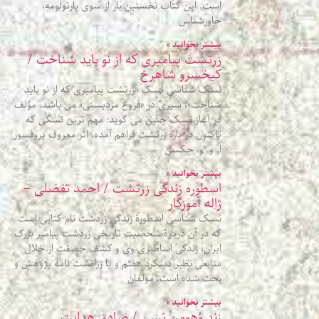
است. این کتاب نخستین بار از سوی بارتولومه،
خاورشناس
بیشتر بخوانید »
زرتشت پیامبری که از نو باید شناخت /
کیخسرو شاهرخ
نَسک شناسی نسکِ «زرتشت پیامبری که از نو باید
شناخت»، سیری در «فروغ مزدیسنی» می باشد. مؤلف
در آغاز نسک چنین می گوید: مهم ترین نسکی که
تاکنون در باره زرتشت فراهم آمده، اثر معروف پروفسور
ا. و. و. جکسن
بیشتر بخوانید »
اسطوره زندگی زرتشت / احمد تفضلی –
ژاله آموزگار
نَسک شناسی اسطورۀ زندگی زردشت نام کتابی است
که در آن دربارهٔ شخصیت تاریخی زردشت پیامبر بزرگ
ایران، زندگی اساطیری وی و کشف حقیقت از خلال
منابعی نظیر دینکرد هفتم و یا زراتشت‌ نامه پژوهش و
بحث شده‌ است. مولفان
بیشتر بخوانید »
زندِ وُهومن یَسن / صادق هدایت