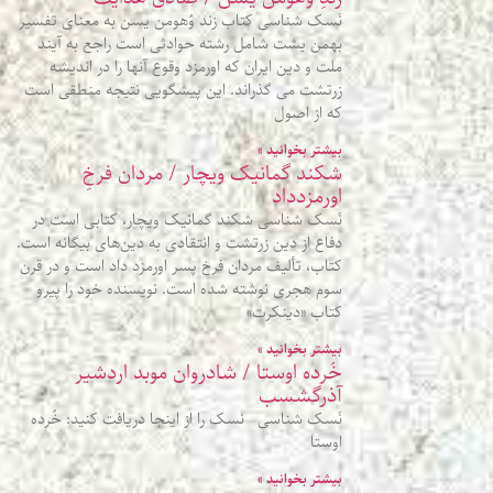
نَسک شناسی کتاب زند وُهومن یسن به معنای تفسیر
بهمن یشت شامل رشته حوادثی است راجع به آیند
ملت و دین ایران که اورمزد وقوع آنها را در اندیشه
زرتشت می گذراند. این پیشگویی نتیجه منطقی است
که از اصول
بیشتر بخوانید »
شکند گمانیک ویچار / مردان فرخِ
اورمزدداد
نَسک شناسی شکند گمانیک ویچار، کتابی است در
دفاع از دین زرتشت و انتقادی به دین‌های بیگانه است.
کتاب، تألیف مردان فرخ پسر اورمزد داد است و در قرن
سوم هجری نوشته شده است. نویسنده خود را پیرو
کتاب «دینکرت»
بیشتر بخوانید »
خُرده اوستا / شادروان موبد اردشیر
آذرگشسب
نَسک شناسی نسک را از اینجا دریافت کنید: خُرده
اوستا
بیشتر بخوانید »