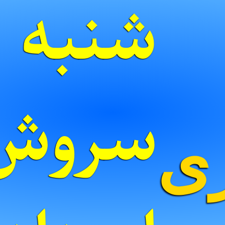
شنبه ر
ری