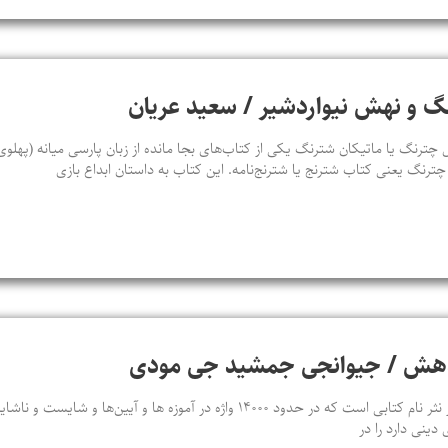
گ و نهش نیواردشیر / سعید عریان
رنگ یا ماتیکان شترنگ یکی از کتاب‌های بجا مانده از زبان پارسی میانه (پهلوی)
 چترنگ یعنی کتاب شترنج یا شترنج‌نامه. این کتاب به داستان ابداع بازی
ندهش / جیوانجی جمشید جی مودی
نَسک شناسی سد در نثر یا صد در نثر نام کتابی است که در حدود ۱۴۰۰۰ واژه در آموزه‌ ه
دینی دارد را در