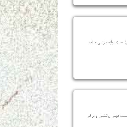
 است. واژۀ پارسی میانه
ا و آیین‌ها و شایست و ناشایست دینی زرتشتی و برخی