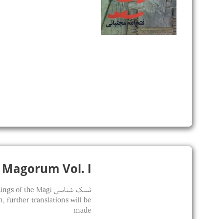
Sapientia Magorum Vol. I / 
نَسک شناسی he Magi
 further translations will be
made