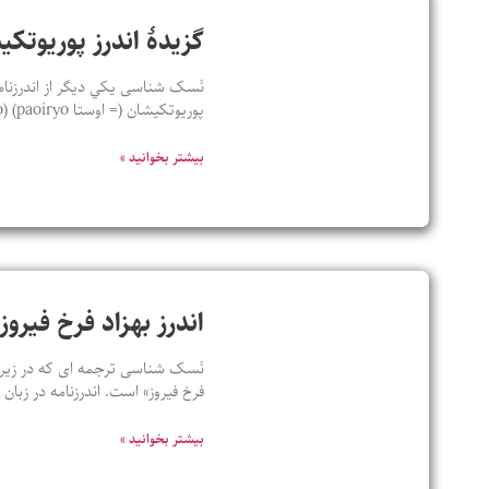
گزيدۀ اندرز پوريوتک
نَسک شناسی يکي ديگر از اندرزنامه
پوريوتکيشان (= اوستا paoiryo) (paoiryo ، نخستين – tkaesha ، کيش) يعنی نخستين دينداران؛ و زرتشت که اين
بیشتر بخوانید »
اندرز بهزاد فرخ فیروز
نَسک شناسی ترجمه ای که در زیر ب
فرخ فیروز» است. اندرزنامه در زبا
بیشتر بخوانید »