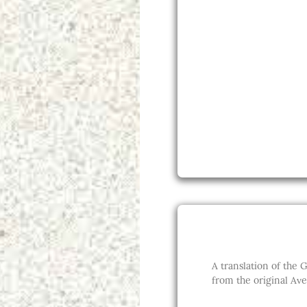
A translation of the Gā
from the original Ave