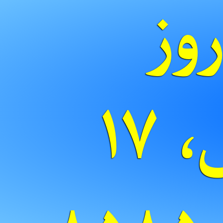
وز
سروش، ۱۷