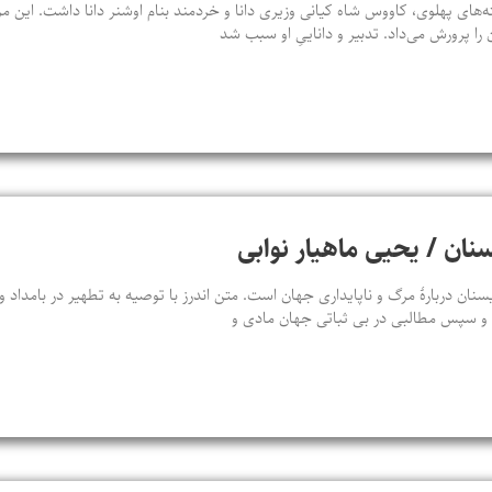
‌های پهلوی، کاووس شاه کیانی وزیری دانا و خردمند بنام اوشنر دانا داشت. این م
 را پرورش می‌داد. تدبیر و داناییِ او سبب شد
سنان / یحیی ماهیار نوابی
سنان دربارهٔ مرگ و ناپایداری جهان است. متن اندرز با توصیه به تطهیر در بامداد
د و سپس مطالبی در بی‌ ثباتی جهان مادی و