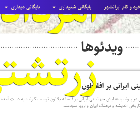
خرد و کام ایرانشهر
بایگانی شنيداری
بایگانی ديداری
ویدئوها
زرتشت
نی ایرانی بر افلاطون
 در پیوند با هنایش جهانبینی ایرانی بر فلسفه پلاتون توسط نگارنده به دست آمده ا
اریخی اندیشه و فرهنگ ایران و اروپا سودمند