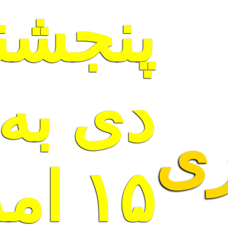
پنجشنب
دی به 
ری
۱۵ ا