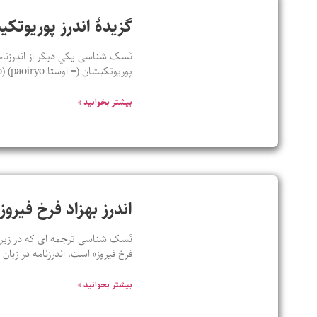
گزيدۀ اندرز پوريوتک
نَسک شناسی يکي ديگر از اندرزنامه
پوريوتکيشان (= اوستا paoiryo) (paoiryo ، نخستين – tkaesha ، کيش) يعنی نخستين دينداران؛ و زرتشت که اين
بیشتر بخوانید »
اندرز بهزاد فرخ فیروز
نَسک شناسی ترجمه ای که در زیر ب
فرخ فیروز» است. اندرزنامه در زبا
بیشتر بخوانید »