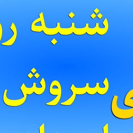
شنبه رو
ی