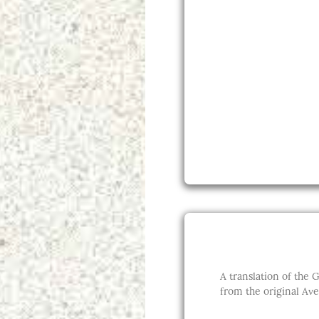
A translation of the Gā
from the original Ave