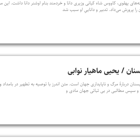
‌های پهلوی، کاووس شاه کیانی وزیری دانا و خردمند بنام اوشنر دانا داشت. این م
 را پرورش می‌داد. تدبیر و داناییِ او سبب شد
سنان / یحیی ماهیار نوابی
سنان دربارهٔ مرگ و ناپایداری جهان است. متن اندرز با توصیه به تطهیر در بامداد
د و سپس مطالبی در بی‌ ثباتی جهان مادی و