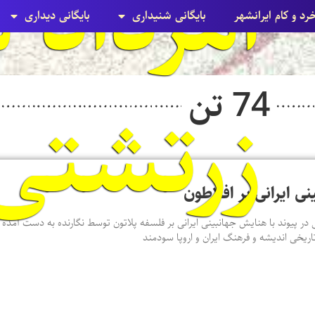
ا
خرد و کام ایرانشهر
بایگانی شنيداری
بایگانی ديداری
74 تن
زرتشتی
نی ایرانی بر افلاطون
 در پیوند با هنایش جهانبینی ایرانی بر فلسفه پلاتون توسط نگارنده به دست آمده ا
اریخی اندیشه و فرهنگ ایران و اروپا سودمند