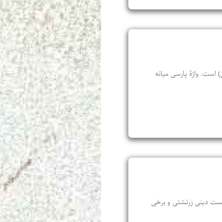
 است. واژۀ پارسی میانه
ا و آیین‌ها و شایست و ناشایست دینی زرتشتی و برخی