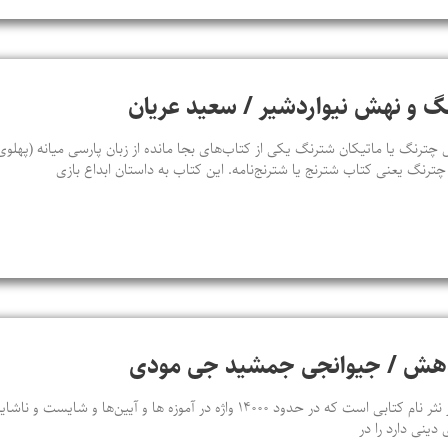
گ و نهش نیواردشیر / سعید عریان
رنگ یا ماتیکان شترنگ یکی از کتاب‌های بجا مانده از زبان پارسی میانه (پهلوی)
 چترنگ یعنی کتاب شترنج یا شترنج‌نامه. این کتاب به داستان ابداع بازی
ندهش / جیوانجی جمشید جی مودی
نَسک شناسی سد در نثر یا صد در نثر نام کتابی است که در حدود ۱۴۰۰۰ واژه در آموزه‌ ه
دینی دارد را در