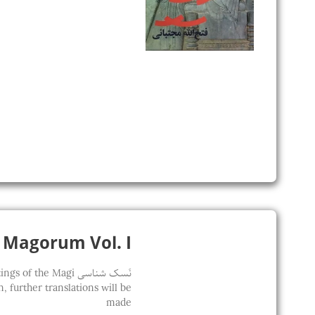
Sapientia Magorum Vol. I / 
نَسک شناسی he Magi
 further translations will be
made