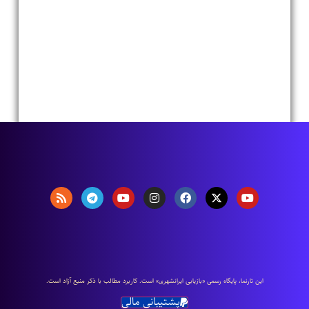
اين تارنما، پایگاه رسمی «بازیابی ایرانشهری» است. كاربرد مطالب با ذكر منبع آزاد است.
پشتیبانی مالی