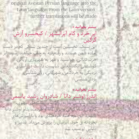
original Avestan Persian language into the
Latin language. From the Latin version,
further translations will be made
بیشتر بخوانید »
ابر خرد و کام ایرانشهر / کیخسرو آرش
گرگین
این نسک، نخستین است از چندین نسکی که در دست
آماده شدن هستند و رفته‌رفته به چاپ خواهند رسید: ابر
خرد، تانائی، خواست، و مهر به شهریاری آریائی.
کوششنی انگاشته‌اش شایست داشت در راستای
نزدیگی به خردکامی، شهرگانی، روان‌شناسی،
یزدان‌شناسی،
بیشتر بخوانید »
اندرز اوشنر دانا / شادروان رشید یاسمی
نَسک شناسی بنا به روایات و نوشته‌های پهلوی،
کاووس شاه کیانی وزیری دانا و خردمند بنام اوشنر دانا
داشت. این مرد همه خردمندی بود و با آموزش‌های
بخردانه ی خود، ایرانیان را پرورش می‌داد. تدبیر و
داناییِ او سبب شد