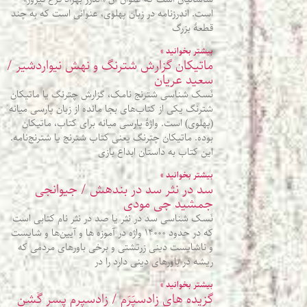
است. اندرزنامه در زبان پهلوی، عنوانی است که به چند
قطعۀ بزرگ
بیشتر بخوانید »
ماتیکان گزارش شترنگ و نهش نیواردشیر /
سعید عریان
نَسک شناسی شترنج نامک، گزارش چترنگ یا ماتیکان
شترنگ یکی از کتاب‌های بجا مانده از زبان پارسی میانه
(پهلوی) است. واژۀ پارسی میانه برای کتاب، ماتیکان
بوده. ماتیکان چترنگ یعنی کتاب شترنج یا شترنج‌نامه.
این کتاب به داستان ابداع بازی
بیشتر بخوانید »
سد در نثر سد در بندهش / جیوانجی
جمشید جی مودی
نَسک شناسی سد در نثر یا صد در نثر نام کتابی است
که در حدود ۱۴۰۰۰ واژه در آموزه‌ ها و آیین‌ها و شایست
و ناشایست دینی زرتشتی و برخی باورهای مردمی که
ریشه در باورهای دینی دارد را در
بیشتر بخوانید »
گزیده‌ های زادسپَرَم / زادسپرم پسر گٌشن‌