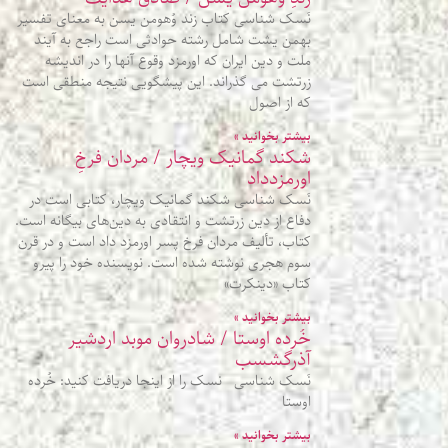
نَسک شناسی کتاب زند وُهومن یسن به معنای تفسیر
بهمن یشت شامل رشته حوادثی است راجع به آیند
ملت و دین ایران که اورمزد وقوع آنها را در اندیشه
زرتشت می گذراند. این پیشگویی نتیجه منطقی است
که از اصول
بیشتر بخوانید »
شکند گمانیک ویچار / مردان فرخِ
اورمزدداد
نَسک شناسی شکند گمانیک ویچار، کتابی است در
دفاع از دین زرتشت و انتقادی به دین‌های بیگانه است.
کتاب، تألیف مردان فرخ پسر اورمزد داد است و در قرن
سوم هجری نوشته شده است. نویسنده خود را پیرو
کتاب «دینکرت»
بیشتر بخوانید »
خُرده اوستا / شادروان موبد اردشیر
آذرگشسب
نَسک شناسی نسک را از اینجا دریافت کنید: خُرده
اوستا
بیشتر بخوانید »