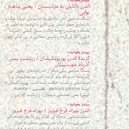
بیشتر بخوانید »
اندرز دانایان به مزدیسنان / یحیی ماهیار
نوابی
نَسک شناسی اندرز دانایان به مزدیسنان دربارهٔ مرگ و
ناپایداری جهان است. متن اندرز با توصیه به تطهیر در
بامداد و پوشیدن جامهٔ پاک و بستن کُستی (کمربند
دینی) آغاز می‌گردد و سپس مطالبی در بی‌ ثباتی جهان
مادی و
بیشتر بخوانید »
گزيدۀ اندرز پوريوتکيشان / زرتشت پسر
آذرباد مهرسپنتان
نَسک شناسی يکي ديگر از اندرزنامه‌های پهلوی اين
اندرزنامه است که بنام گزيدۀ اندرز پوريوتکيشان و يا
«پندنامه‌ی زرتشت» خوانده شده است. پوريوتکيشان (=
اوستا paoiryo) (paoiryo ، نخستين – tkaesha ،
کيش) يعنی نخستين دينداران؛ و زرتشت که اين
بیشتر بخوانید »
اندرز بهزاد فرخ فیروز / بهزاد فرخ فیروز
نَسک شناسی ترجمه ای که در زیر به نظر خوانندگان
گرامی می‌رسد از یک متن پهلوی متعلق به دوران
ساسانیان است که عنوان آن «اندرز بهزاد فرخ فیروز»