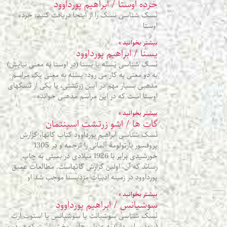
خرده اوستا / ابراهیم پورداوود
نَسک شناسی نسک را از اینجا دریافت کنید: خرده
اوستا
بیشتر بخوانید »
یسنا / ابراهیم پورداوود
نَسک شناسی یَسنَه یا یسنا (در اوستا به معنی نیایش)
به دو معنی به کار می رود؛ یسنه به معنی یک مراسم
مذهبی بسیار مهم در آیین زرتشتی، یا یکی از نسکهای
اوستا است که در این مراسم مذهبی خوانده
بیشتر بخوانید »
گات ها / اشو زرتشت اسپنتمان
نَسک شناسی ابراهیم پورداوود کتاب گاتها، گزارش
پروفسور بارتولومۀ آلمانی را ترجمه و در 1305
خورشیدی برابر با 1926 میلادی در بمبئی به چاپ
رساند که آن، اولین گزارش گاتهاست. مطالعات عمیق
پورداوود در زمینه ادبیات مزدیسنا موجب شد او
بیشتر بخوانید »
سوشیانس / ابراهیم پورداوود
نَسک شناسی سوشیانت یا سوشیانس یا استوت ارت
(سودرسان، دانا) به عنوان رهایی بخش است که در دین