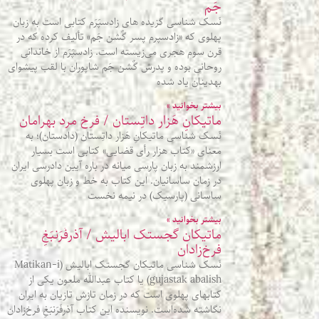
جَم
نَسک شناسی گزیده‌ های زادسپَرَم کتابی است به زبان
پهلوی که «زادسپرم پسر گٌشن‌ جَم» تألیف کرده که در
قرن سوم هجری می‌زیسته‌ است. زادسپَرَم از خاندانی
روحانی بوده و پدرش گٌشن‌ جَم شاپوران با لقب پیشوای
بهدینان یاد شده‌
بیشتر بخوانید »
ماتیکانِ هَزار داتِستان / فرخ مرد بهرامان
نَسک شناسی ماتیکانِ هَزار داتِستان (دادستان)؛ به
معنای «کتاب هزار رأی قضایی» کتابی است بسیار
ارزشمند به زبان پارسی میانه در باره آیین دادرسی ایران
در زمان ساسانیان. این کتاب به خط و زبان پهلوی
ساسانی (پارسیک) در نیمه نخست
بیشتر بخوانید »
ماتیکان گجستک ابالیش / آذرفَرَنبَغِ
فرخ‌زادان
نَسک شناسی ماتیکان گجستک ابالیش (Matikan-i
gujastak abalish) یا کتاب عبدالله ملعون یکی از
کتابهای پهلوی است که در زمان تازش تازیان به ایران
نگاشته شده‌است. نویسنده این کتاب آذرفَرَنبَغِ فرخ‌زادان