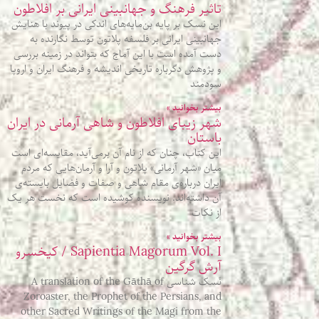
تاثیر فرهنگ و جهانبینی ایرانی بر افلاطون
این نسک بر پایه بن‌مایه‌های اندکی در پیوند با هنایش
جهانبینی ایرانی بر فلسفه پلاتون توسط نگارنده به
دست آمده است با این آماج که بتواند در زمینه بررسی
و پژوهش دگرباره تاریخی اندیشه و فرهنگ ایران و اروپا
سودمند
بیشتر بخوانید »
شهر زیبای افلاطون و شاهی آرمانی در ایران
باستان
این کتاب، چنان که از نام آن برمی‌آید، مقایسه‌ای‌ است
میان «شهر آرمانی» پلاتون و آرا و آرمان‌هایی که مردم
ایران درباره‌‌ی مقام شاهی و صفات و فضایل بایسته‌ی
آن داشته‌اند. نویسنده کوشیده است که نخست هر یک
از نکات
بیشتر بخوانید »
Sapientia Magorum Vol. I / کیخسرو
آرش گرگین
نَسک شناسی A translation of the Gāthā of
Zoroaster, the Prophet of the Persians, and
other Sacred Writings of the Magi from the