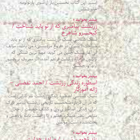
است. این کتاب نخستین بار از سوی بارتولومه،
خاورشناس
بیشتر بخوانید »
زرتشت پیامبری که از نو باید شناخت /
کیخسرو شاهرخ
نَسک شناسی نسکِ «زرتشت پیامبری که از نو باید
شناخت»، سیری در «فروغ مزدیسنی» می باشد. مؤلف
در آغاز نسک چنین می گوید: مهم ترین نسکی که
تاکنون در باره زرتشت فراهم آمده، اثر معروف پروفسور
ا. و. و. جکسن
بیشتر بخوانید »
اسطوره زندگی زرتشت / احمد تفضلی –
ژاله آموزگار
نَسک شناسی اسطورۀ زندگی زردشت نام کتابی است
که در آن دربارهٔ شخصیت تاریخی زردشت پیامبر بزرگ
ایران، زندگی اساطیری وی و کشف حقیقت از خلال
منابعی نظیر دینکرد هفتم و یا زراتشت‌ نامه پژوهش و
بحث شده‌ است. مولفان
بیشتر بخوانید »
زندِ وُهومن یَسن / صادق هدایت