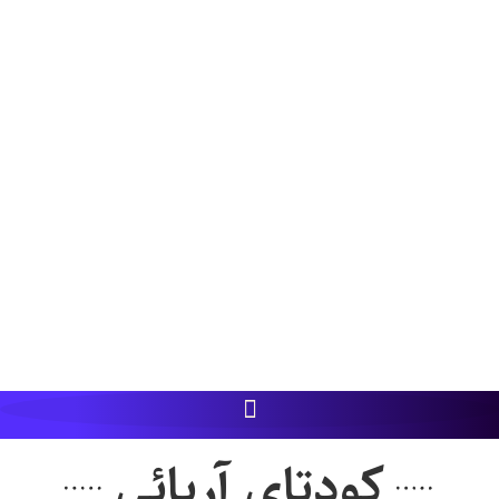
کودتای آریائی