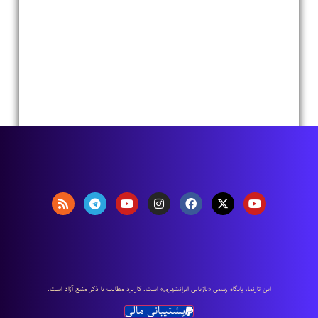
اين تارنما، پایگاه رسمی «بازیابی ایرانشهری» است. كاربرد مطالب با ذكر منبع آزاد است.
پشتیبانی مالی