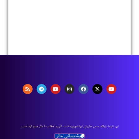
اين تارنما، پایگاه رسمی «بازیابی ایرانشهری» است. كاربرد مطالب با ذكر منبع آزاد است.
پشتیبانی مالی