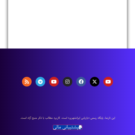
اين تارنما، پایگاه رسمی «بازیابی ایرانشهری» است. كاربرد مطالب با ذكر منبع آزاد است.
پشتیبانی مالی