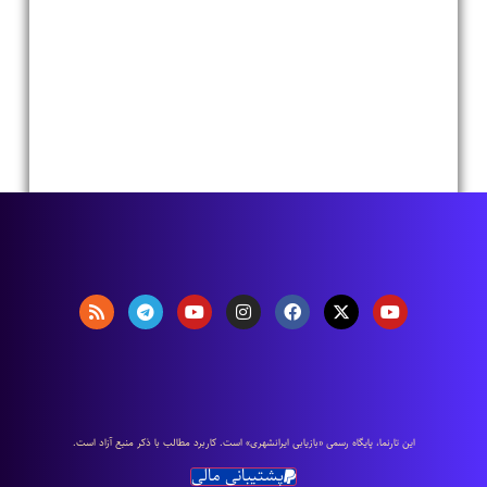
اين تارنما، پایگاه رسمی «بازیابی ایرانشهری» است. كاربرد مطالب با ذكر منبع آزاد است.
پشتیبانی مالی