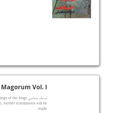
Sapientia Magorum Vol. I / 
نَسک شناسی he Magi
 further translations will be
made