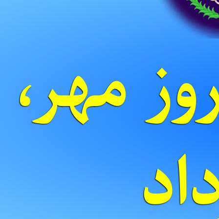
وز مهر،
رداد