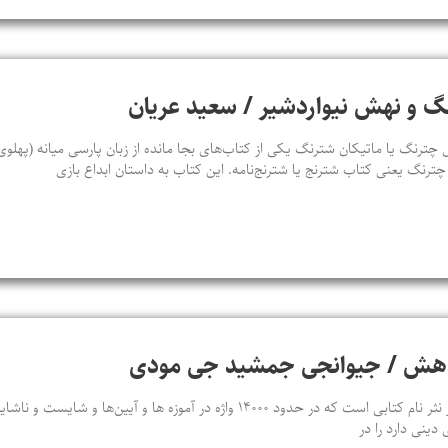
گ و نهش نیواردشیر / سعید عریان
رنگ یا ماتیکان شترنگ یکی از کتاب‌های بجا مانده از زبان پارسی میانه (پهلوی)
 چترنگ یعنی کتاب شترنج یا شترنج‌نامه. این کتاب به داستان ابداع بازی
ندهش / جیوانجی جمشید جی مودی
نَسک شناسی سد در نثر یا صد در نثر نام کتابی است که در حدود ۱۴۰۰۰ واژه در آموزه‌ ه
دینی دارد را در