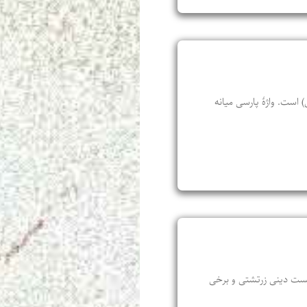
 است. واژۀ پارسی میانه
ا و آیین‌ها و شایست و ناشایست دینی زرتشتی و برخی