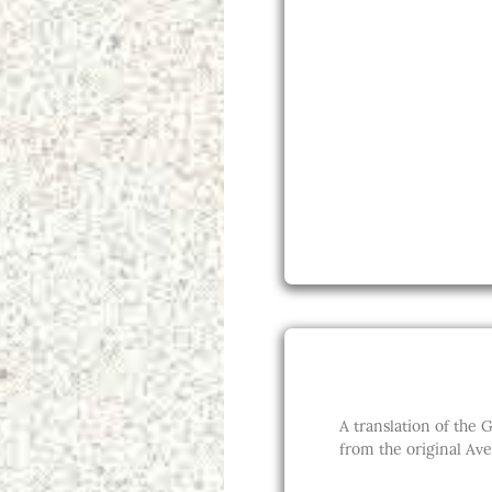
A translation of the Gā
from the original Ave