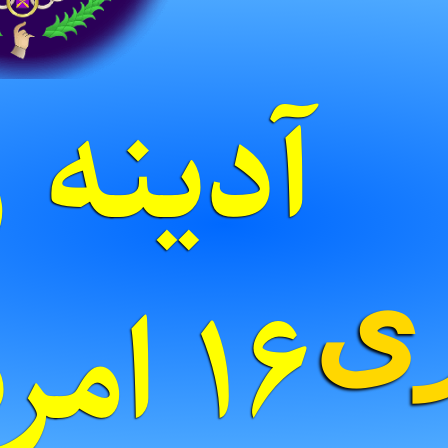
آدینه ر
ری
۱۶ ام