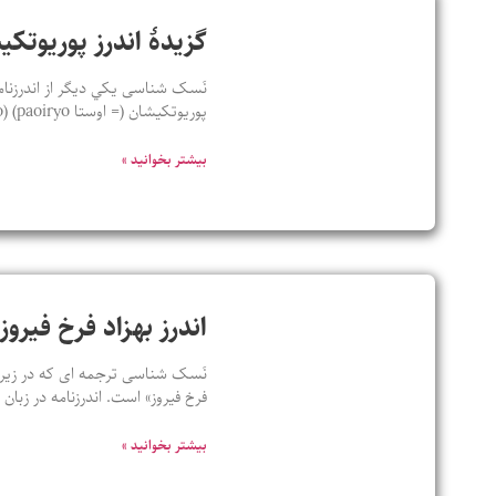
گزيدۀ اندرز پوريوتک
نَسک شناسی يکي ديگر از اندرزنامه
پوريوتکيشان (= اوستا paoiryo) (paoiryo ، نخستين – tkaesha ، کيش) يعنی نخستين دينداران؛ و زرتشت که اين
بیشتر بخوانید »
اندرز بهزاد فرخ فیروز
نَسک شناسی ترجمه ای که در زیر ب
فرخ فیروز» است. اندرزنامه در زبا
بیشتر بخوانید »