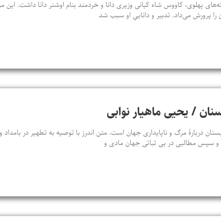
‌های پهلوی، کاووس شاه کیانی وزیری دانا و خردمند بنام اوشنر دانا داشت. این م
 را پرورش می‌داد. تدبیر و داناییِ او سبب شد
سنان / یحیی ماهیار نوابی
سنان دربارهٔ مرگ و ناپایداری جهان است. متن اندرز با توصیه به تطهیر در بامداد
د و سپس مطالبی در بی‌ ثباتی جهان مادی و