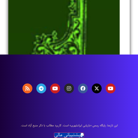
اين تارنما، پایگاه رسمی «بازیابی ایرانشهری» است. كاربرد مطالب با ذكر منبع آزاد است.
پشتیبانی مالی