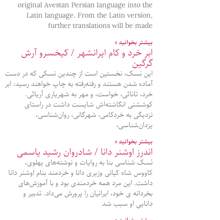
original Avestan Persian language into the
Latin language. From the Latin version,
further translations will be made
بیشتر بخوانید »
ابر خرد و کام ایرانشهر / کیخسرو آرش
گرگین
این نسک، نخستین است از چندین نسکی که در دست
آماده شدن هستند و رفته‌رفته به چاپ خواهند رسید: ابر
خرد، تانائی، خواست، و مهر به شهریاری آریائی.
کوششنی انگاشته‌اش شایست داشت در راستای
نزدیگی به خردکامی، شهرگانی، روان‌شناسی،
یزدان‌شناسی،
بیشتر بخوانید »
اندرز اوشنر دانا / شادروان رشید یاسمی
نَسک شناسی بنا به روایات و نوشته‌های پهلوی،
کاووس شاه کیانی وزیری دانا و خردمند بنام اوشنر دانا
داشت. این مرد همه خردمندی بود و با آموزش‌های
بخردانه ی خود، ایرانیان را پرورش می‌داد. تدبیر و
داناییِ او سبب شد