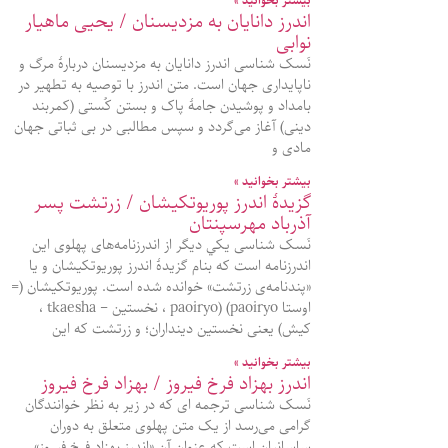
بیشتر بخوانید »
اندرز دانایان به مزدیسنان / یحیی ماهیار
نوابی
نَسک شناسی اندرز دانایان به مزدیسنان دربارهٔ مرگ و
ناپایداری جهان است. متن اندرز با توصیه به تطهیر در
بامداد و پوشیدن جامهٔ پاک و بستن کُستی (کمربند
دینی) آغاز می‌گردد و سپس مطالبی در بی‌ ثباتی جهان
مادی و
بیشتر بخوانید »
گزيدۀ اندرز پوريوتکيشان / زرتشت پسر
آذرباد مهرسپنتان
نَسک شناسی يکي ديگر از اندرزنامه‌های پهلوی اين
اندرزنامه است که بنام گزيدۀ اندرز پوريوتکيشان و يا
«پندنامه‌ی زرتشت» خوانده شده است. پوريوتکيشان (=
اوستا paoiryo) (paoiryo ، نخستين – tkaesha ،
کيش) يعنی نخستين دينداران؛ و زرتشت که اين
بیشتر بخوانید »
اندرز بهزاد فرخ فیروز / بهزاد فرخ فیروز
نَسک شناسی ترجمه ای که در زیر به نظر خوانندگان
گرامی می‌رسد از یک متن پهلوی متعلق به دوران
ساسانیان است که عنوان آن «اندرز بهزاد فرخ فیروز»