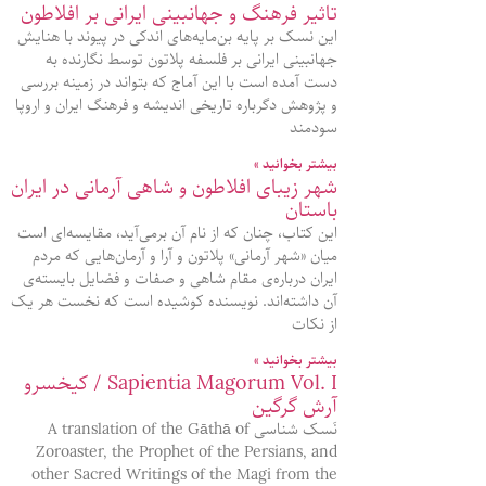
تاثیر فرهنگ و جهانبینی ایرانی بر افلاطون
این نسک بر پایه بن‌مایه‌های اندکی در پیوند با هنایش
جهانبینی ایرانی بر فلسفه پلاتون توسط نگارنده به
دست آمده است با این آماج که بتواند در زمینه بررسی
و پژوهش دگرباره تاریخی اندیشه و فرهنگ ایران و اروپا
سودمند
بیشتر بخوانید »
شهر زیبای افلاطون و شاهی آرمانی در ایران
باستان
این کتاب، چنان که از نام آن برمی‌آید، مقایسه‌ای‌ است
میان «شهر آرمانی» پلاتون و آرا و آرمان‌هایی که مردم
ایران درباره‌‌ی مقام شاهی و صفات و فضایل بایسته‌ی
آن داشته‌اند. نویسنده کوشیده است که نخست هر یک
از نکات
بیشتر بخوانید »
Sapientia Magorum Vol. I / کیخسرو
آرش گرگین
نَسک شناسی A translation of the Gāthā of
Zoroaster, the Prophet of the Persians, and
other Sacred Writings of the Magi from the