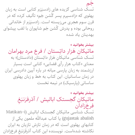
جَم
نَسک شناسی گزیده‌ های زادسپَرَم کتابی است به زبان
پهلوی که «زادسپرم پسر گٌشن‌ جَم» تألیف کرده که در
قرن سوم هجری می‌زیسته‌ است. زادسپَرَم از خاندانی
روحانی بوده و پدرش گٌشن‌ جَم شاپوران با لقب پیشوای
بهدینان یاد شده‌
بیشتر بخوانید »
ماتیکانِ هَزار داتِستان / فرخ مرد بهرامان
نَسک شناسی ماتیکانِ هَزار داتِستان (دادستان)؛ به
معنای «کتاب هزار رأی قضایی» کتابی است بسیار
ارزشمند به زبان پارسی میانه در باره آیین دادرسی ایران
در زمان ساسانیان. این کتاب به خط و زبان پهلوی
ساسانی (پارسیک) در نیمه نخست
بیشتر بخوانید »
ماتیکان گجستک ابالیش / آذرفَرَنبَغِ
فرخ‌زادان
نَسک شناسی ماتیکان گجستک ابالیش (Matikan-i
gujastak abalish) یا کتاب عبدالله ملعون یکی از
کتابهای پهلوی است که در زمان تازش تازیان به ایران
نگاشته شده‌است. نویسنده این کتاب آذرفَرَنبَغِ فرخ‌زادان