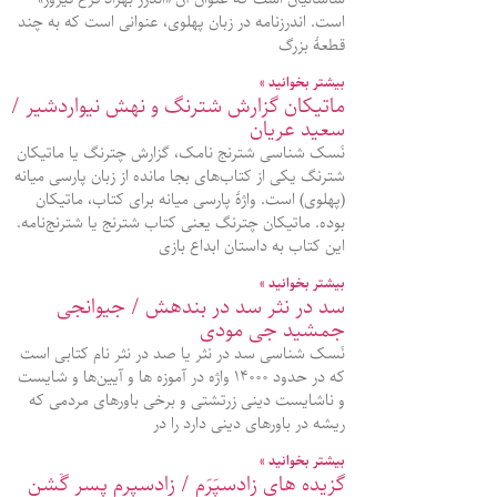
است. اندرزنامه در زبان پهلوی، عنوانی است که به چند
قطعۀ بزرگ
بیشتر بخوانید »
ماتیکان گزارش شترنگ و نهش نیواردشیر /
سعید عریان
نَسک شناسی شترنج نامک، گزارش چترنگ یا ماتیکان
شترنگ یکی از کتاب‌های بجا مانده از زبان پارسی میانه
(پهلوی) است. واژۀ پارسی میانه برای کتاب، ماتیکان
بوده. ماتیکان چترنگ یعنی کتاب شترنج یا شترنج‌نامه.
این کتاب به داستان ابداع بازی
بیشتر بخوانید »
سد در نثر سد در بندهش / جیوانجی
جمشید جی مودی
نَسک شناسی سد در نثر یا صد در نثر نام کتابی است
که در حدود ۱۴۰۰۰ واژه در آموزه‌ ها و آیین‌ها و شایست
و ناشایست دینی زرتشتی و برخی باورهای مردمی که
ریشه در باورهای دینی دارد را در
بیشتر بخوانید »
گزیده‌ های زادسپَرَم / زادسپرم پسر گٌشن‌