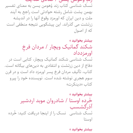
نَسک شناسی کتاب زند وُهومن یسن به معنای تفسیر
بهمن یشت شامل رشته حوادثی است راجع به آیند
ملت و دین ایران که اورمزد وقوع آنها را در اندیشه
زرتشت می گذراند. این پیشگویی نتیجه منطقی است
که از اصول
بیشتر بخوانید »
شکند گمانیک ویچار / مردان فرخِ
اورمزدداد
نَسک شناسی شکند گمانیک ویچار، کتابی است در
دفاع از دین زرتشت و انتقادی به دین‌های بیگانه است.
کتاب، تألیف مردان فرخ پسر اورمزد داد است و در قرن
سوم هجری نوشته شده است. نویسنده خود را پیرو
کتاب «دینکرت»
بیشتر بخوانید »
خُرده اوستا / شادروان موبد اردشیر
آذرگشسب
نَسک شناسی نسک را از اینجا دریافت کنید: خُرده
اوستا
بیشتر بخوانید »