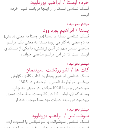
خرده اوستا / ابراهیم پورداوود
نَسک شناسی نسک را از اینجا دریافت کنید: خرده
اوستا
بیشتر بخوانید »
یسنا / ابراهیم پورداوود
نَسک شناسی یَسنَه یا یسنا (در اوستا به معنی نیایش)
به دو معنی به کار می رود؛ یسنه به معنی یک مراسم
مذهبی بسیار مهم در آیین زرتشتی، یا یکی از نسکهای
اوستا است که در این مراسم مذهبی خوانده
بیشتر بخوانید »
گات ها / اشو زرتشت اسپنتمان
نَسک شناسی ابراهیم پورداوود کتاب گاتها، گزارش
پروفسور بارتولومۀ آلمانی را ترجمه و در 1305
خورشیدی برابر با 1926 میلادی در بمبئی به چاپ
رساند که آن، اولین گزارش گاتهاست. مطالعات عمیق
پورداوود در زمینه ادبیات مزدیسنا موجب شد او
بیشتر بخوانید »
سوشیانس / ابراهیم پورداوود
نَسک شناسی سوشیانت یا سوشیانس یا استوت ارت
(سودرسان، دانا) به عنوان رهایی بخش است که در دین