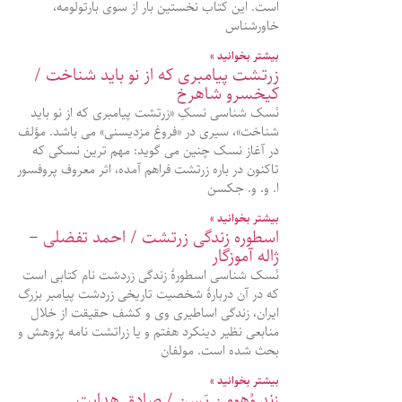
است. این کتاب نخستین بار از سوی بارتولومه،
خاورشناس
بیشتر بخوانید »
زرتشت پیامبری که از نو باید شناخت /
کیخسرو شاهرخ
نَسک شناسی نسکِ «زرتشت پیامبری که از نو باید
شناخت»، سیری در «فروغ مزدیسنی» می باشد. مؤلف
در آغاز نسک چنین می گوید: مهم ترین نسکی که
تاکنون در باره زرتشت فراهم آمده، اثر معروف پروفسور
ا. و. و. جکسن
بیشتر بخوانید »
اسطوره زندگی زرتشت / احمد تفضلی –
ژاله آموزگار
نَسک شناسی اسطورۀ زندگی زردشت نام کتابی است
که در آن دربارهٔ شخصیت تاریخی زردشت پیامبر بزرگ
ایران، زندگی اساطیری وی و کشف حقیقت از خلال
منابعی نظیر دینکرد هفتم و یا زراتشت‌ نامه پژوهش و
بحث شده‌ است. مولفان
بیشتر بخوانید »
زندِ وُهومن یَسن / صادق هدایت