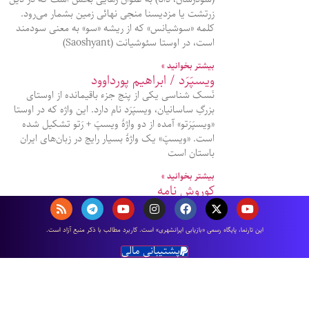
زرتشت یا مزدیسنا منجی نهائی زمین بشمار می‌رود.
کلمه «سوشیانس» که از ریشه «سو» به معنی سودمند
است، در اوستا سئوشیانت (Saoshyant)
بیشتر بخوانید »
ویسپَرَد / ابراهیم پورداوود
نَسک شناسی یکی از پنج جزء باقیمانده از اوستای
بزرگِ ساسانیان، ویسپَرَد نام دارد. این واژه که در اوستا
«ویسپَرَتو» آمده از دو واژۀ ویسپَ + رَتو تشکیل شده
است. «ویسپَ» یک واژۀ بسیار رایج در زبان‌های ایران
باستان است
بیشتر بخوانید »
کوروش نامه
کوروش نامه یا کوروپدیا (به یونانی Kúrou paideía)؛
طولانی‌ترین اثر گزنفون، نویسنده و سپاهی آتنی است.
اين تارنما، پایگاه رسمی «بازیابی ایرانشهری» است. كاربرد مطالب با ذكر منبع آزاد است.
در این کتاب گزنفون، پرورش، آموزش و زندگی کوروش
بزرگ را نگاشته است. گزنفون، در كوروش نامه خود،
پشتیبانی مالی
وصيت نامه كوروش بزرگ را آنچنان
بیشتر بخوانید »
سفرنامه ابن فضلان