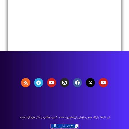
اين تارنما، پایگاه رسمی «بازیابی ایرانشهری» است. كاربرد مطالب با ذكر منبع آزاد است.
پشتیبانی مالی