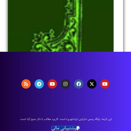
اين تارنما، پایگاه رسمی «بازیابی ایرانشهری» است. كاربرد مطالب با ذكر منبع آزاد است.
پشتیبانی مالی