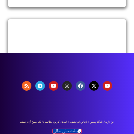
اين تارنما، پایگاه رسمی «بازیابی ایرانشهری» است. كاربرد مطالب با ذكر منبع آزاد است.
پشتیبانی مالی