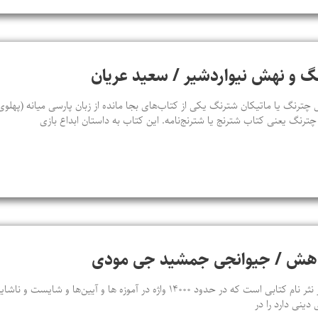
گ و نهش نیواردشیر / سعید عریان
رنگ یا ماتیکان شترنگ یکی از کتاب‌های بجا مانده از زبان پارسی میانه (پهلوی)
 چترنگ یعنی کتاب شترنج یا شترنج‌نامه. این کتاب به داستان ابداع بازی
ندهش / جیوانجی جمشید جی مودی
نَسک شناسی سد در نثر یا صد در نثر نام کتابی است که در حدود ۱۴۰۰۰ واژه در آموزه‌ ه
دینی دارد را در