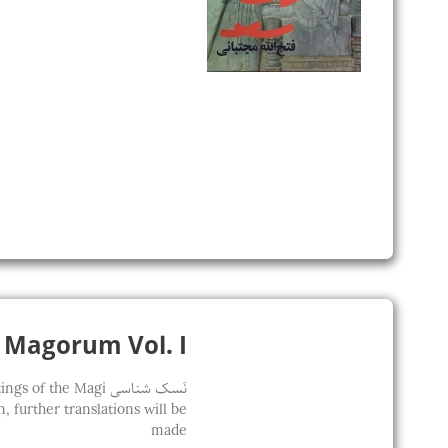
Sapientia Magorum Vol. I / 
نَسک شناسی he Magi
 further translations will be
made