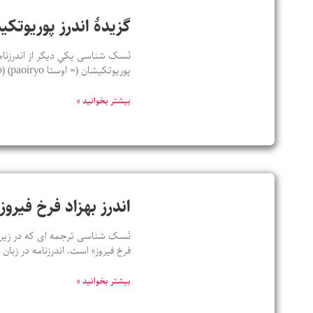
گزيدۀ اندرز پوريوتک
نَسک شناسی يکي ديگر از اندرزنامه
پوريوتکيشان (= اوستا paoiryo) (paoiryo ، نخستين – tkaesha ، کيش) يعنی نخستين دينداران؛ و زرتشت که اين
بیشتر بخوانید »
اندرز بهزاد فرخ فیروز
نَسک شناسی ترجمه ای که در زیر ب
فرخ فیروز» است. اندرزنامه در زبا
بیشتر بخوانید »