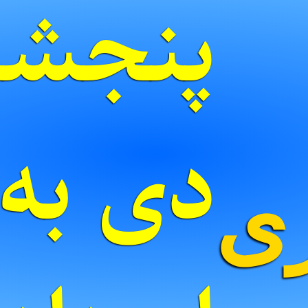
پنجشنب
ری