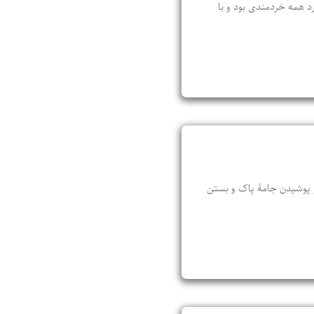
رد همه خردمندی بود و با
 و پوشیدن جامهٔ پاک و بستن