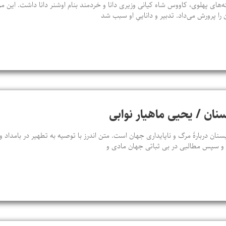
‌های پهلوی، کاووس شاه کیانی وزیری دانا و خردمند بنام اوشنر دانا داشت. این م
 را پرورش می‌داد. تدبیر و داناییِ او سبب شد
سنان / یحیی ماهیار نوابی
سنان دربارهٔ مرگ و ناپایداری جهان است. متن اندرز با توصیه به تطهیر در بامداد
د و سپس مطالبی در بی‌ ثباتی جهان مادی و