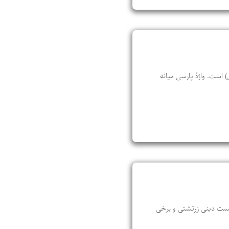
 است. واژۀ پارسی میانه
ا و آیین‌ها و شایست و ناشایست دینی زرتشتی و برخی