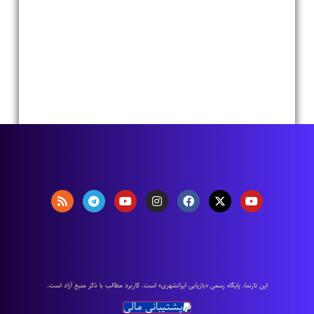
اين تارنما، پایگاه رسمی «بازیابی ایرانشهری» است. كاربرد مطالب با ذكر منبع آزاد است.
پشتیبانی مالی