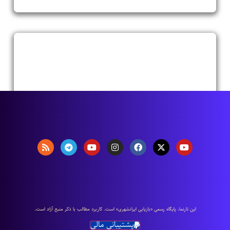
اين تارنما، پایگاه رسمی «بازیابی ایرانشهری» است. كاربرد مطالب با ذكر منبع آزاد است.
پشتیبانی مالی