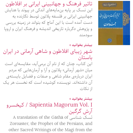
تاثیر فرهنگ و جهانبینی ایرانی بر افلاطون
این نسک بر پایه بن‌مایه‌های اندکی در پیوند با هنایش
جهانبینی ایرانی بر فلسفه پلاتون توسط نگارنده به
دست آمده است با این آماج که بتواند در زمینه بررسی
و پژوهش دگرباره تاریخی اندیشه و فرهنگ ایران و اروپا
سودمند
بیشتر بخوانید »
شهر زیبای افلاطون و شاهی آرمانی در ایران
باستان
این کتاب، چنان که از نام آن برمی‌آید، مقایسه‌ای‌ است
میان «شهر آرمانی» پلاتون و آرا و آرمان‌هایی که مردم
ایران درباره‌‌ی مقام شاهی و صفات و فضایل بایسته‌ی
آن داشته‌اند. نویسنده کوشیده است که نخست هر یک
از نکات
بیشتر بخوانید »
Sapientia Magorum Vol. I / کیخسرو
آرش گرگین
نَسک شناسی A translation of the Gāthā of
Zoroaster, the Prophet of the Persians, and
other Sacred Writings of the Magi from the