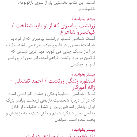
است. این کتاب نخستین بار از سوی بارتولومه،
خاورشناس
بیشتر بخوانید »
زرتشت پیامبری که از نو باید شناخت /
کیخسرو شاهرخ
نَسک شناسی نسکِ «زرتشت پیامبری که از نو باید
شناخت»، سیری در «فروغ مزدیسنی» می باشد. مؤلف
در آغاز نسک چنین می گوید: مهم ترین نسکی که
تاکنون در باره زرتشت فراهم آمده، اثر معروف پروفسور
ا. و. و. جکسن
بیشتر بخوانید »
اسطوره زندگی زرتشت / احمد تفضلی –
ژاله آموزگار
نَسک شناسی اسطورۀ زندگی زردشت نام کتابی است
که در آن دربارهٔ شخصیت تاریخی زردشت پیامبر بزرگ
ایران، زندگی اساطیری وی و کشف حقیقت از خلال
منابعی نظیر دینکرد هفتم و یا زراتشت‌ نامه پژوهش و
بحث شده‌ است. مولفان
بیشتر بخوانید »
زندِ وُهومن یَسن / صادق هدایت