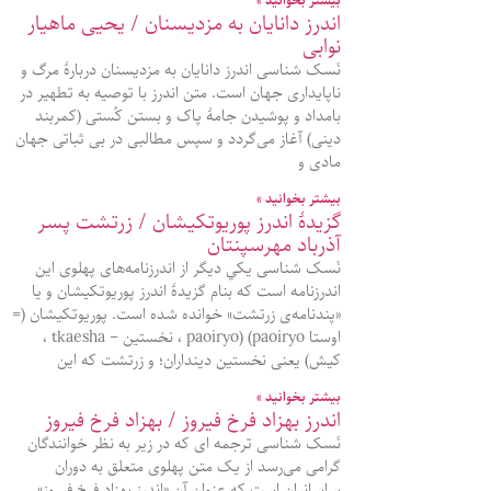
بیشتر بخوانید »
اندرز دانایان به مزدیسنان / یحیی ماهیار
نوابی
نَسک شناسی اندرز دانایان به مزدیسنان دربارهٔ مرگ و
ناپایداری جهان است. متن اندرز با توصیه به تطهیر در
بامداد و پوشیدن جامهٔ پاک و بستن کُستی (کمربند
دینی) آغاز می‌گردد و سپس مطالبی در بی‌ ثباتی جهان
مادی و
بیشتر بخوانید »
گزيدۀ اندرز پوريوتکيشان / زرتشت پسر
آذرباد مهرسپنتان
نَسک شناسی يکي ديگر از اندرزنامه‌های پهلوی اين
اندرزنامه است که بنام گزيدۀ اندرز پوريوتکيشان و يا
«پندنامه‌ی زرتشت» خوانده شده است. پوريوتکيشان (=
اوستا paoiryo) (paoiryo ، نخستين – tkaesha ،
کيش) يعنی نخستين دينداران؛ و زرتشت که اين
بیشتر بخوانید »
اندرز بهزاد فرخ فیروز / بهزاد فرخ فیروز
نَسک شناسی ترجمه ای که در زیر به نظر خوانندگان
گرامی می‌رسد از یک متن پهلوی متعلق به دوران
ساسانیان است که عنوان آن «اندرز بهزاد فرخ فیروز»