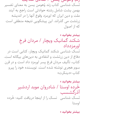
نَسک شناسی کتاب زند وُهومن یسن به معنای تفسیر
بهمن یشت شامل رشته حوادثی است راجع به آیند
ملت و دین ایران که اورمزد وقوع آنها را در اندیشه
زرتشت می گذراند. این پیشگویی نتیجه منطقی است
که از اصول
بیشتر بخوانید »
شکند گمانیک ویچار / مردان فرخِ
اورمزدداد
نَسک شناسی شکند گمانیک ویچار، کتابی است در
دفاع از دین زرتشت و انتقادی به دین‌های بیگانه است.
کتاب، تألیف مردان فرخ پسر اورمزد داد است و در قرن
سوم هجری نوشته شده است. نویسنده خود را پیرو
کتاب «دینکرت»
بیشتر بخوانید »
خُرده اوستا / شادروان موبد اردشیر
آذرگشسب
نَسک شناسی نسک را از اینجا دریافت کنید: خُرده
اوستا
بیشتر بخوانید »