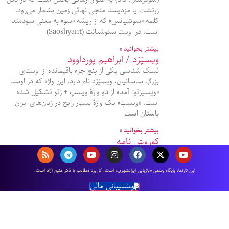
زرتشت یا مزدیسنا منجی نهائی زمین بشمار می‌رود.
کلمه «سوشیانس» که از ریشه «سو» به معنی سودمند
است، در اوستا سئوشیانت (Saoshyant)
بیشتر بخوانید »
ویسپَرَد / ابراهیم پورداوود
نَسک شناسی یکی از پنج جزء باقیمانده از اوستای
بزرگِ ساسانیان، ویسپَرَد نام دارد. این واژه که در اوستا
«ویسپَرَتو» آمده از دو واژۀ ویسپَ + رَتو تشکیل شده
است. «ویسپَ» یک واژۀ بسیار رایج در زبان‌های ایران
باستان است
بیشتر بخوانید »
کوروش نامه
کوروش نامه یا کوروپدیا (به یونانی Kúrou paideía)؛
طولانی‌ترین اثر گزنفون، نویسنده و سپاهی آتنی است.
اين تارنما، پایگاه رسمی «بازیابی ایرانشهری» است. كاربرد مطالب با ذكر منبع آزاد است.
در این کتاب گزنفون، پرورش، آموزش و زندگی کوروش
بزرگ را نگاشته است. گزنفون، در كوروش نامه خود،
پشتیبانی مالی
وصيت نامه كوروش بزرگ را آنچنان
بیشتر بخوانید »
سفرنامه ابن فضلان