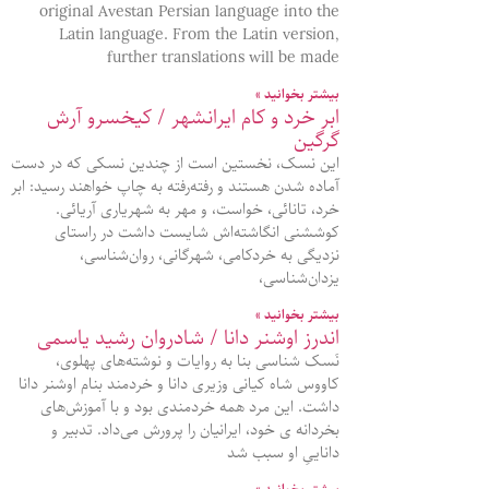
original Avestan Persian language into the
Latin language. From the Latin version,
further translations will be made
بیشتر بخوانید »
ابر خرد و کام ایرانشهر / کیخسرو آرش
گرگین
این نسک، نخستین است از چندین نسکی که در دست
آماده شدن هستند و رفته‌رفته به چاپ خواهند رسید: ابر
خرد، تانائی، خواست، و مهر به شهریاری آریائی.
کوششنی انگاشته‌اش شایست داشت در راستای
نزدیگی به خردکامی، شهرگانی، روان‌شناسی،
یزدان‌شناسی،
بیشتر بخوانید »
اندرز اوشنر دانا / شادروان رشید یاسمی
نَسک شناسی بنا به روایات و نوشته‌های پهلوی،
کاووس شاه کیانی وزیری دانا و خردمند بنام اوشنر دانا
داشت. این مرد همه خردمندی بود و با آموزش‌های
بخردانه ی خود، ایرانیان را پرورش می‌داد. تدبیر و
داناییِ او سبب شد