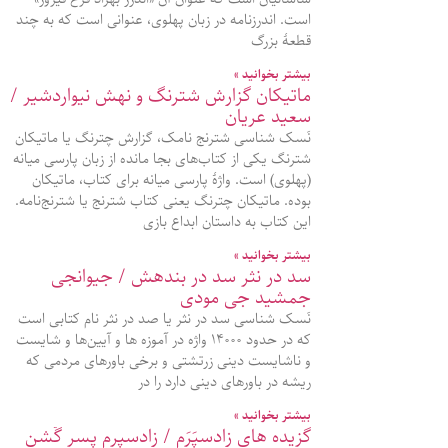
است. اندرزنامه در زبان پهلوی، عنوانی است که به چند
قطعۀ بزرگ
بیشتر بخوانید »
ماتیکان گزارش شترنگ و نهش نیواردشیر /
سعید عریان
نَسک شناسی شترنج نامک، گزارش چترنگ یا ماتیکان
شترنگ یکی از کتاب‌های بجا مانده از زبان پارسی میانه
(پهلوی) است. واژۀ پارسی میانه برای کتاب، ماتیکان
بوده. ماتیکان چترنگ یعنی کتاب شترنج یا شترنج‌نامه.
این کتاب به داستان ابداع بازی
بیشتر بخوانید »
سد در نثر سد در بندهش / جیوانجی
جمشید جی مودی
نَسک شناسی سد در نثر یا صد در نثر نام کتابی است
که در حدود ۱۴۰۰۰ واژه در آموزه‌ ها و آیین‌ها و شایست
و ناشایست دینی زرتشتی و برخی باورهای مردمی که
ریشه در باورهای دینی دارد را در
بیشتر بخوانید »
گزیده‌ های زادسپَرَم / زادسپرم پسر گٌشن‌