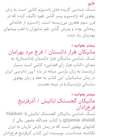
جَم
نَسک شناسی گزیده‌ های زادسپَرَم کتابی است به زبان
پهلوی که «زادسپرم پسر گٌشن‌ جَم» تألیف کرده که در
قرن سوم هجری می‌زیسته‌ است. زادسپَرَم از خاندانی
روحانی بوده و پدرش گٌشن‌ جَم شاپوران با لقب پیشوای
بهدینان یاد شده‌
بیشتر بخوانید »
ماتیکانِ هَزار داتِستان / فرخ مرد بهرامان
نَسک شناسی ماتیکانِ هَزار داتِستان (دادستان)؛ به
معنای «کتاب هزار رأی قضایی» کتابی است بسیار
ارزشمند به زبان پارسی میانه در باره آیین دادرسی ایران
در زمان ساسانیان. این کتاب به خط و زبان پهلوی
ساسانی (پارسیک) در نیمه نخست
بیشتر بخوانید »
ماتیکان گجستک ابالیش / آذرفَرَنبَغِ
فرخ‌زادان
نَسک شناسی ماتیکان گجستک ابالیش (Matikan-i
gujastak abalish) یا کتاب عبدالله ملعون یکی از
کتابهای پهلوی است که در زمان تازش تازیان به ایران
نگاشته شده‌است. نویسنده این کتاب آذرفَرَنبَغِ فرخ‌زادان