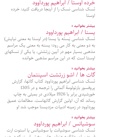
خرده اوستا / ابراهیم پورداوود
نَسک شناسی نسک را از اینجا دریافت کنید: خرده
اوستا
بیشتر بخوانید »
یسنا / ابراهیم پورداوود
نَسک شناسی یَسنَه یا یسنا (در اوستا به معنی نیایش)
به دو معنی به کار می رود؛ یسنه به معنی یک مراسم
مذهبی بسیار مهم در آیین زرتشتی، یا یکی از نسکهای
اوستا است که در این مراسم مذهبی خوانده
بیشتر بخوانید »
گات ها / اشو زرتشت اسپنتمان
نَسک شناسی ابراهیم پورداوود کتاب گاتها، گزارش
پروفسور بارتولومۀ آلمانی را ترجمه و در 1305
خورشیدی برابر با 1926 میلادی در بمبئی به چاپ
رساند که آن، اولین گزارش گاتهاست. مطالعات عمیق
پورداوود در زمینه ادبیات مزدیسنا موجب شد او
بیشتر بخوانید »
سوشیانس / ابراهیم پورداوود
نَسک شناسی سوشیانت یا سوشیانس یا استوت ارت
(سودرسان، دانا) به عنوان رهایی بخش است که در دین