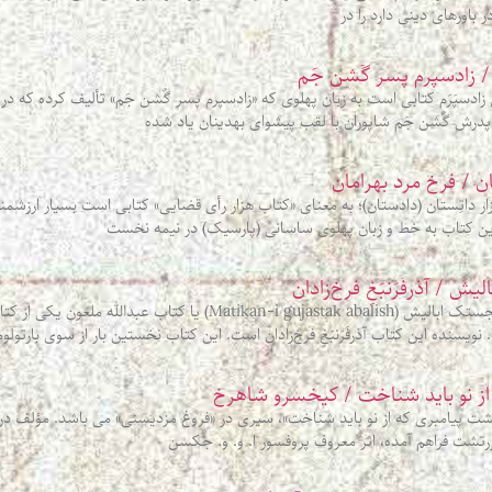
 باورهای دینی دارد را در
 / زادسپرم پسر گٌشن‌ جَم
دسپَرَم کتابی است به زبان پهلوی که «زادسپرم پسر گٌشن‌ جَم» تألیف کرده که در
 پدرش گٌشن‌ جَم شاپوران با لقب پیشوای بهدینان یاد شده‌
تان / فرخ مرد بهرامان
ر داتِستان (دادستان)؛ به معنای «کتاب هزار رأی قضایی» کتابی است بسیار ارزشمند 
 این کتاب به خط و زبان پهلوی ساسانی (پارسیک) در نیمه نخست
 / آذرفَرَنبَغِ فرخ‌زادان
نَسک شناسی ماتیکان گجستک ابالیش (Matikan-i gujastak abalish)
نویسنده این کتاب آذرفَرَنبَغِ فرخ‌زادان است. این کتاب نخستین بار از سوی بارتول
از نو باید شناخت / کیخسرو شاهرخ
 پیامبری که از نو باید شناخت»، سیری در «فروغ مزدیسنی» می باشد. مؤلف در
زرتشت فراهم آمده، اثر معروف پروفسور ا. و. و. جکسن