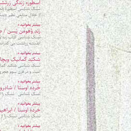
اسطوره زندگی زرتشت
نَسک شناسی اسطورۀ زندگ
از خلال منابعی نظیر دین
بیشتر بخوانید »
زندِ وُهومن یَسن /
نَسک شناسی کتاب زند وُه
اندیشه زرتشت می گذراند
بیشتر بخوانید »
شکند گمانیک ویچار /
نَسک شناسی شکند گمانیک 
است و در قرن سوم هجری 
بیشتر بخوانید »
خُرده اوستا / شادر
نَسک شناسی نسک را از ای
بیشتر بخوانید »
خرده اوستا / ابراهیم
نَسک شناسی نسک را از ای
بیشتر بخوانید »