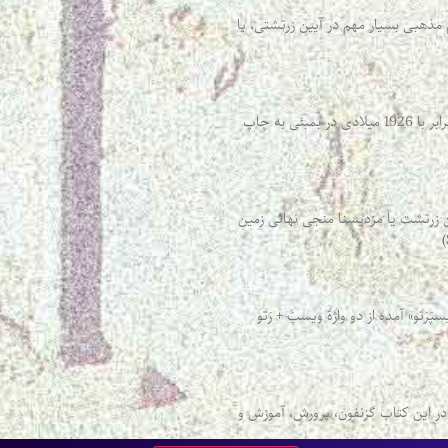
 مذهبی بسیار مهم در آیین زرتشتی، یا
نَسک شناسی ابراهیم پورداوود کتاب گاتها، گزارش پروفسور بارتولومۀ آلمانی را ترجمه و در 1305 خورشیدی برابر با 1926 میلادی در بمبئی به چاپ
زرتشت یا مزدیسنا منجی نهائی زمین
رَتو» آمده از دو واژۀ ویسپَ + رَتو
ه و سپاهی آتنی است. در این کتاب گزنفون، پرورش، آموزش و