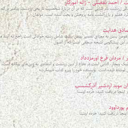
 / احمد تفضلی – ژاله آموزگار
ی زردشت نام کتابی است که در آن دربارهٔ شخصیت تاریخی زردشت پیامبر بزرگ 
کرد هفتم و یا زراتشت‌ نامه پژوهش و بحث شده‌ است. مولفان
 صادق هدایت
ومن یسن به معنای تفسیر بهمن یشت شامل رشته حوادثی است راجع به آیند ملت و 
. این پیشگویی نتیجه منطقی است که از اصول
 مردان فرخِ اورمزدداد
ویچار، کتابی است در دفاع از دین زرتشت و انتقادی به دین‌های بیگانه است. کت
نوشته شده است. نویسنده خود را پیرو کتاب «دینکرت»
وان موبد اردشیر آذرگشسب
نجا دریافت کنید: خُرده اوستا
 پورداوود
نجا دریافت کنید: خرده اوستا