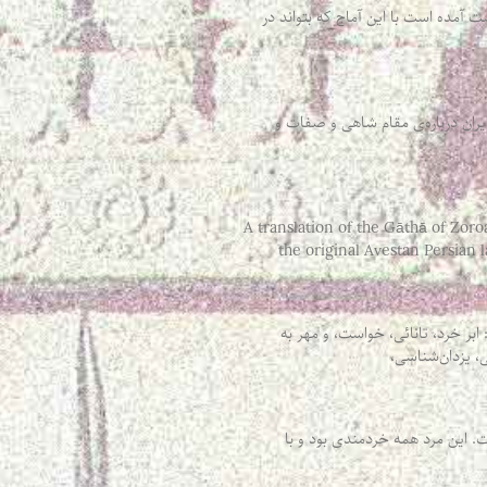
ت آمده است با این آماج که بتواند در
ایران درباره‌‌ی مقام شاهی و صفات و
A translation of the Gāthā of Zoroast
the original Avestan Persian 
ر خرد، تانائی، خواست، و مهر به
، یزدان‌شناسی،
ت. این مرد همه خردمندی بود و با