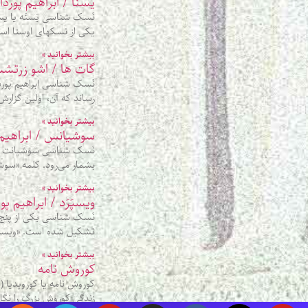
یسنا / ابراهیم پوردا
نَسک شناسی یَسنَه یا یسن
یکی از نسکهای اوستا اس
بیشتر بخوانید »
گات ها / اشو زرتش
رساند که آن، اولین گزار
بیشتر بخوانید »
سوشیانس / ابراهیم 
نَسک شناسی سوشیانت یا 
بشمار می‌رود. کلمه «سوشیا
بیشتر بخوانید »
ویسپَرَد / ابراهیم پو
نَسک شناسی یکی از پنج جزء 
تشکیل شده است. «ویسپَ» 
بیشتر بخوانید »
کوروش نامه
زندگی کوروش بزرگ را نگا