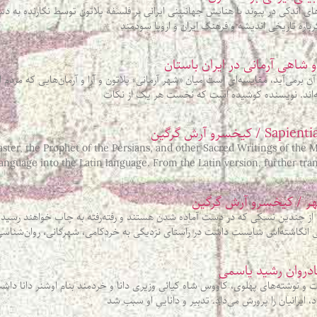
های اندکی در پیوند با هنایش جهانبینی ایرانی بر فلسفه پلاتون توسط نگارنده به دس
اره تاریخی اندیشه و فرهنگ ایران و اروپا سودمند
 شاهی آرمانی در ایران باستان
آن برمی‌آید، مقایسه‌ای‌ است میان «شهر آرمانی» پلاتون و آرا و آرمان‌هایی که مردم 
ه‌اند. نویسنده کوشیده است که نخست هر یک از نکات
یخسرو آرش گرگین
 er, the Prophet of the Persians, and other Sacred Writings of the Magi from
language into the Latin language. From the Latin version, further tra
نشهر / کیخسرو آرش گرگین
چندین نسکی که در دست آماده شدن هستند و رفته‌رفته به چاپ خواهند رسید: اب
 انگاشته‌اش شایست داشت در راستای نزدیگی به خردکامی، شهرگانی، روان‌شناسی
شادروان رشید یاسمی
 و نوشته‌های پهلوی، کاووس شاه کیانی وزیری دانا و خردمند بنام اوشنر دانا داش
ایرانیان را پرورش می‌داد. تدبیر و داناییِ او سبب شد