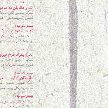
بیشتر بخوانید »
اندرز دانایان به مزد
نَسک شناسی اندرز دانایان
کُستی (کمربند دینی) آغا
بیشتر بخوانید »
گزيدۀ اندرز پوريوت
نَسک شناسی يکي ديگر از ا
پوريوتکيشان (= اوستا paoiryo) (paoiryo ، نخستين – tkaesha ، کيش) يعنی نخستين دينداران؛ و زرتشت که اين
بیشتر بخوانید »
اندرز بهزاد فرخ فیرو
نَسک شناسی ترجمه ای که 
فیروز» است. اندرزنامه در
بیشتر بخوانید »
ماتیکان گزارش شتر
نَسک شناسی شترنج نامک، 
کتاب، ماتیکان بوده. ماتی
بیشتر بخوانید »
سد در نثر سد در 