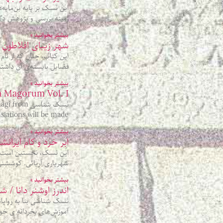
این نسک بر پایه بن‌مایه‌
زمینه بررسی و پژوهش دگرب
بیشتر بخوانید »
شهر زیبای افلاطون و
این کتاب، چنان که از نام 
فضایل بایسته‌ی آن داشت
بیشتر بخوانید »
Sapientia Magorum Vol. I / ک
نَسک شناسی
nslations will be made
بیشتر بخوانید »
ابر خرد و کام ایرا
این نسک، نخستین است از 
شهریاری آریائی. کوششنی
بیشتر بخوانید »
اندرز اوشنر دانا / 
نَسک شناسی بنا به روایات
آموزش‌های بخردانه ی خود، 