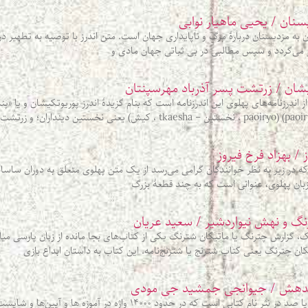
یسنان / یحیی ماهیار نوابی
 به مزدیسنان دربارهٔ مرگ و ناپایداری جهان است. متن اندرز با توصیه به تطهیر د
ز می‌گردد و سپس مطالبی در بی‌ ثباتی جهان مادی و
کيشان / زرتشت پسر آذرباد مهرسپنتان
ندرزنامه‌های پهلوی اين اندرزنامه است که بنام گزيدۀ اندرز پوريوتکيشان و يا «
ز / بهزاد فرخ فیروز
در زیر به نظر خوانندگان گرامی می‌رسد از یک متن پهلوی متعلق به دوران ساسانیا
 زبان پهلوی، عنوانی است که به چند قطعۀ بزرگ
نگ و نهش نیواردشیر / سعید عریان
گزارش چترنگ یا ماتیکان شترنگ یکی از کتاب‌های بجا مانده از زبان پارسی میانه 
کان چترنگ یعنی کتاب شترنج یا شترنج‌نامه. این کتاب به داستان ابداع بازی
بندهش / جیوانجی جمشید جی مودی
نَسک شناسی سد در نثر یا صد در نثر نام کتابی است که در حدود ۱۴۰۰۰