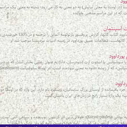
وود
ا (در اوستا به معنی نیایش) به دو معنی به کار می رود؛ یسنه به معنی یک مراسم
ت که در این مراسم مذهبی خوانده
ت اسپنتمان
ش گاتهاست. مطالعات عمیق پورداوود در زمینه ادبیات مزدیسنا موجب شد او
پورداوود
سوشیانس یا استوت ارت (سودرسان، دانا) به عنوان رهایی بخش است که در دین 
نس» که از ریشه «سو» به معنی سودمند است، در اوستا سئوشیانت (Saoshyant)
رداوود
باقیمانده از اوستای بزرگِ ساسانیان، ویسپَرَد نام دارد. این واژه که در اوستا «ویسپَ
یک واژۀ بسیار رایج در زبان‌های ایران باستان است
کوروش نامه یا کوروپدیا (به یونانی Kúrou paideía)؛ طولانی‌ترین اثر گزنفون، نویسند
شته است. گزنفون، در كوروش نامه خود، وصيت نامه كوروش بزرگ را آنچنان