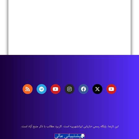
اين تارنما، پایگاه رسمی «بازیابی ایرانشهری» است. كاربرد مطالب با ذكر منبع آزاد است.
پشتیبانی مالی