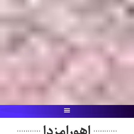
اهورامزدا