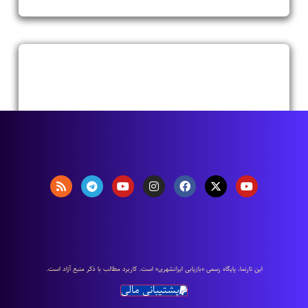
اين تارنما، پایگاه رسمی «بازیابی ایرانشهری» است. كاربرد مطالب با ذكر منبع آزاد است.
پشتیبانی مالی