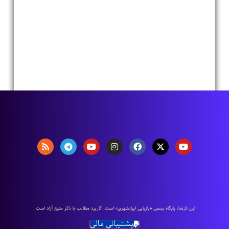
اين تارنما، پایگاه رسمی «بازیابی ایرانشهری» است. كاربرد مطالب با ذكر منبع آزاد است.
پشتیبانی مالی