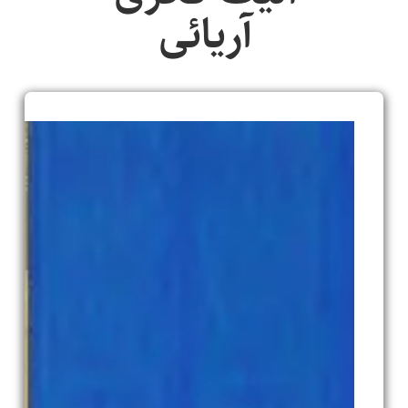
آریائی