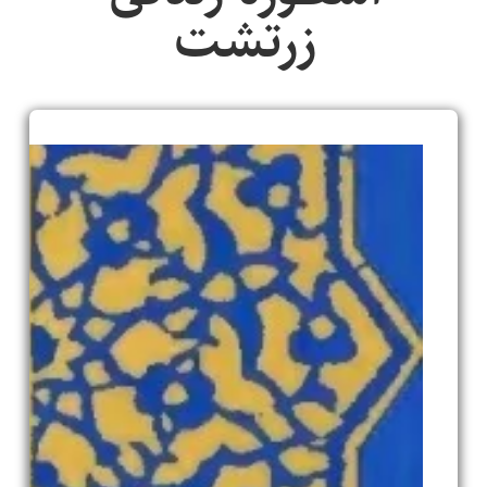
زرتشت