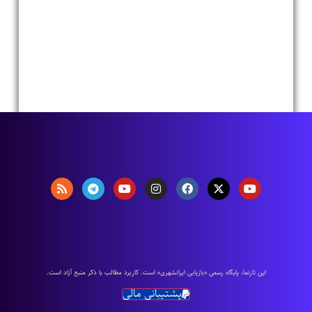
اين تارنما، پایگاه رسمی «بازیابی ایرانشهری» است. كاربرد مطالب با ذكر منبع آزاد است.
پشتیبانی مالی