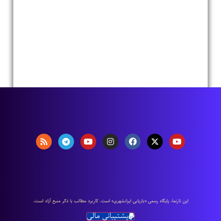
اين تارنما، پایگاه رسمی «بازیابی ایرانشهری» است. كاربرد مطالب با ذكر منبع آزاد است.
پشتیبانی مالی