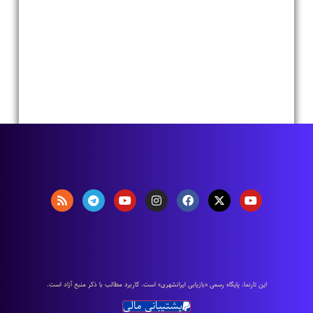
اين تارنما، پایگاه رسمی «بازیابی ایرانشهری» است. كاربرد مطالب با ذكر منبع آزاد است.
پشتیبانی مالی