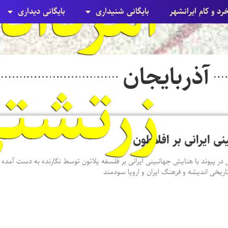
خرد و کام ایرانشهر
بایگانی شنيداری
بایگانی ديداری
آذربایجان
زرتشت
نی ایرانی بر افلاطون
 در پیوند با هنایش جهانبینی ایرانی بر فلسفه پلاتون توسط نگارنده به دست آمده ا
اریخی اندیشه و فرهنگ ایران و اروپا سودمند