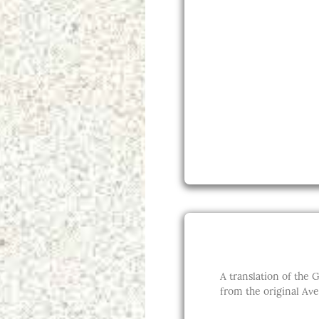
A translation of the Gā
from the original Ave