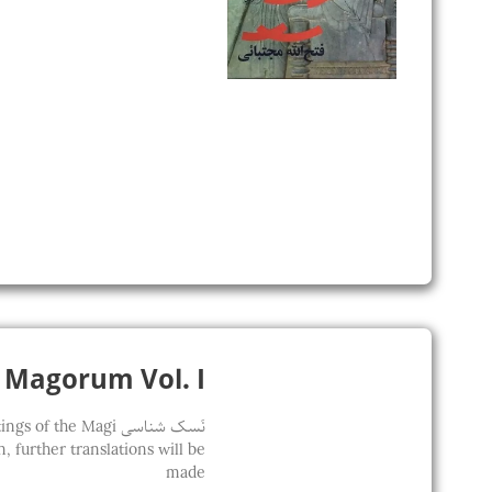
Sapientia Magorum Vol. I / 
نَسک شناسی he Magi
 further translations will be
made