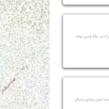
 است. واژۀ پارسی میانه
ا و آیین‌ها و شایست و ناشایست دینی زرتشتی و برخی