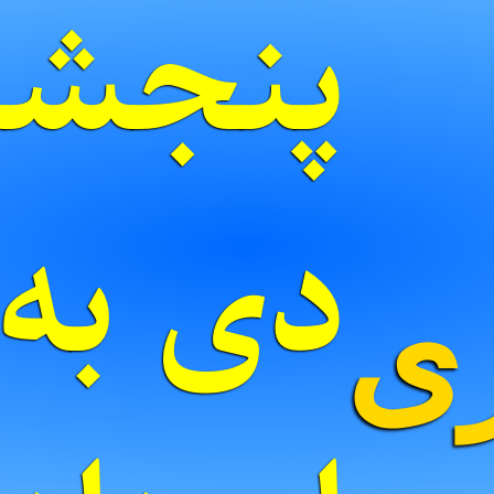
پنجشنب
ری