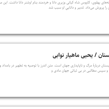
‌های پهلوی، کاووس شاه کیانی وزیری دانا و خردمند بنام اوشنر دانا داشت. این م
 را پرورش می‌داد. تدبیر و داناییِ او سبب شد
سنان / یحیی ماهیار نوابی
سنان دربارهٔ مرگ و ناپایداری جهان است. متن اندرز با توصیه به تطهیر در بامداد
د و سپس مطالبی در بی‌ ثباتی جهان مادی و