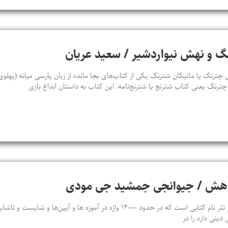
گ و نهش نیواردشیر / سعید عریان
رنگ یا ماتیکان شترنگ یکی از کتاب‌های بجا مانده از زبان پارسی میانه (پهلوی)
 چترنگ یعنی کتاب شترنج یا شترنج‌نامه. این کتاب به داستان ابداع بازی
ندهش / جیوانجی جمشید جی مودی
نَسک شناسی سد در نثر یا صد در نثر نام کتابی است که در حدود ۱۴۰۰۰ واژه در آموزه‌ ه
دینی دارد را در