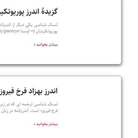
گزيدۀ اندرز پوريوتک
نَسک شناسی يکي ديگر از اندرزنامه
پوريوتکيشان (= اوستا paoiryo) (paoiryo ، نخستين – tkaesha ، کيش) يعنی نخستين دينداران؛ و زرتشت که اين
بیشتر بخوانید »
اندرز بهزاد فرخ فیروز
نَسک شناسی ترجمه ای که در زیر ب
فرخ فیروز» است. اندرزنامه در زبا
بیشتر بخوانید »