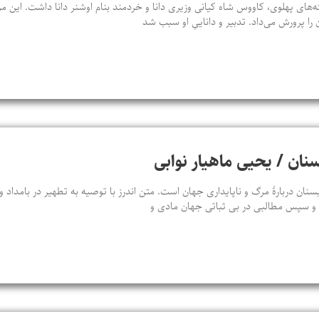
‌های پهلوی، کاووس شاه کیانی وزیری دانا و خردمند بنام اوشنر دانا داشت. این م
 را پرورش می‌داد. تدبیر و داناییِ او سبب شد
سنان / یحیی ماهیار نوابی
سنان دربارهٔ مرگ و ناپایداری جهان است. متن اندرز با توصیه به تطهیر در بامداد
د و سپس مطالبی در بی‌ ثباتی جهان مادی و