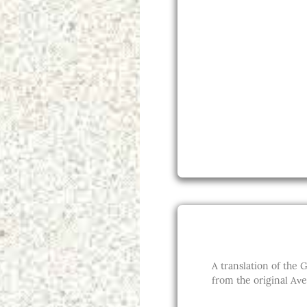
A translation of the Gā
from the original Ave