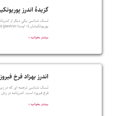
گزيدۀ اندرز پوريوتک
نَسک شناسی يکي ديگر از اندرزنامه
پوريوتکيشان (= اوستا paoiryo) (paoiryo ، نخستين – tkaesha ، کيش) يعنی نخستين دينداران؛ و زرتشت که اين
بیشتر بخوانید »
اندرز بهزاد فرخ فیروز
نَسک شناسی ترجمه ای که در زیر ب
فرخ فیروز» است. اندرزنامه در زبا
بیشتر بخوانید »