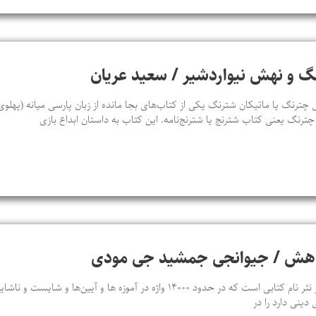
گ و نهش نیواردشیر / سعید عریان
رنگ یا ماتیکان شترنگ یکی از کتاب‌های بجا مانده از زبان پارسی میانه (پهلوی)
 چترنگ یعنی کتاب شترنج یا شترنج‌نامه. این کتاب به داستان ابداع بازی
ندهش / جیوانجی جمشید جی مودی
نَسک شناسی سد در نثر یا صد در نثر نام کتابی است که در حدود ۱۴۰۰۰ واژه در آموزه‌ ه
دینی دارد را در