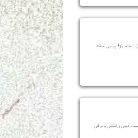
 است. واژۀ پارسی میانه
ا و آیین‌ها و شایست و ناشایست دینی زرتشتی و برخی