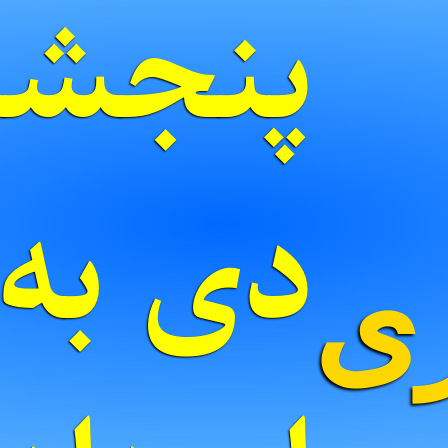
پنجشنب
ری