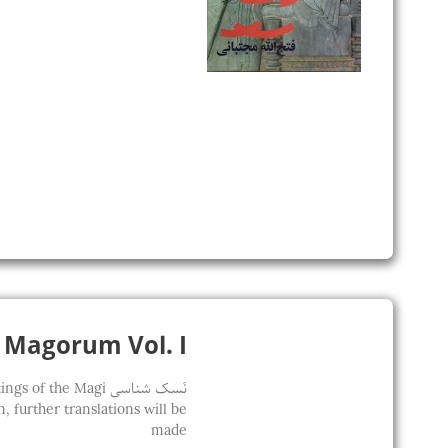
Sapientia Magorum Vol. I / 
نَسک شناسی he Magi
 further translations will be
made