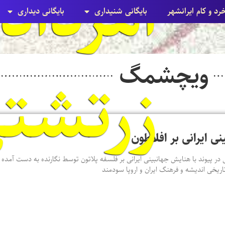
خرد و کام ایرانشهر
بایگانی شنيداری
بایگانی ديداری
ویچشمگ
زرتشت
نی ایرانی بر افلاطون
 در پیوند با هنایش جهانبینی ایرانی بر فلسفه پلاتون توسط نگارنده به دست آمده ا
اریخی اندیشه و فرهنگ ایران و اروپا سودمند