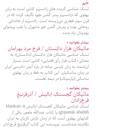
جَم
نَسک شناسی گزیده‌ های زادسپَرَم کتابی است به زبان
پهلوی که «زادسپرم پسر گٌشن‌ جَم» تألیف کرده که در
قرن سوم هجری می‌زیسته‌ است. زادسپَرَم از خاندانی
روحانی بوده و پدرش گٌشن‌ جَم شاپوران با لقب پیشوای
بهدینان یاد شده‌
بیشتر بخوانید »
ماتیکانِ هَزار داتِستان / فرخ مرد بهرامان
نَسک شناسی ماتیکانِ هَزار داتِستان (دادستان)؛ به
معنای «کتاب هزار رأی قضایی» کتابی است بسیار
ارزشمند به زبان پارسی میانه در باره آیین دادرسی ایران
در زمان ساسانیان. این کتاب به خط و زبان پهلوی
ساسانی (پارسیک) در نیمه نخست
بیشتر بخوانید »
ماتیکان گجستک ابالیش / آذرفَرَنبَغِ
فرخ‌زادان
نَسک شناسی ماتیکان گجستک ابالیش (Matikan-i
gujastak abalish) یا کتاب عبدالله ملعون یکی از
کتابهای پهلوی است که در زمان تازش تازیان به ایران
نگاشته شده‌است. نویسنده این کتاب آذرفَرَنبَغِ فرخ‌زادان