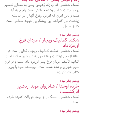
نَسک شناسی کتاب زند وُهومن یسن به معنای تفسیر
بهمن یشت شامل رشته حوادثی است راجع به آیند
ملت و دین ایران که اورمزد وقوع آنها را در اندیشه
زرتشت می گذراند. این پیشگویی نتیجه منطقی است
که از اصول
بیشتر بخوانید »
شکند گمانیک ویچار / مردان فرخِ
اورمزدداد
نَسک شناسی شکند گمانیک ویچار، کتابی است در
دفاع از دین زرتشت و انتقادی به دین‌های بیگانه است.
کتاب، تألیف مردان فرخ پسر اورمزد داد است و در قرن
سوم هجری نوشته شده است. نویسنده خود را پیرو
کتاب «دینکرت»
بیشتر بخوانید »
خُرده اوستا / شادروان موبد اردشیر
آذرگشسب
نَسک شناسی نسک را از اینجا دریافت کنید: خُرده
اوستا
بیشتر بخوانید »