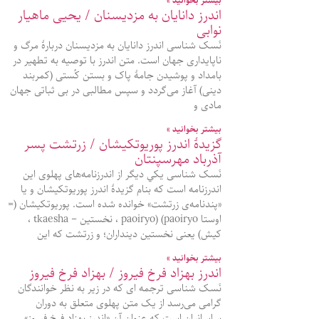
بیشتر بخوانید »
اندرز دانایان به مزدیسنان / یحیی ماهیار
نوابی
نَسک شناسی اندرز دانایان به مزدیسنان دربارهٔ مرگ و
ناپایداری جهان است. متن اندرز با توصیه به تطهیر در
بامداد و پوشیدن جامهٔ پاک و بستن کُستی (کمربند
دینی) آغاز می‌گردد و سپس مطالبی در بی‌ ثباتی جهان
مادی و
بیشتر بخوانید »
گزيدۀ اندرز پوريوتکيشان / زرتشت پسر
آذرباد مهرسپنتان
نَسک شناسی يکي ديگر از اندرزنامه‌های پهلوی اين
اندرزنامه است که بنام گزيدۀ اندرز پوريوتکيشان و يا
«پندنامه‌ی زرتشت» خوانده شده است. پوريوتکيشان (=
اوستا paoiryo) (paoiryo ، نخستين – tkaesha ،
کيش) يعنی نخستين دينداران؛ و زرتشت که اين
بیشتر بخوانید »
اندرز بهزاد فرخ فیروز / بهزاد فرخ فیروز
نَسک شناسی ترجمه ای که در زیر به نظر خوانندگان
گرامی می‌رسد از یک متن پهلوی متعلق به دوران
ساسانیان است که عنوان آن «اندرز بهزاد فرخ فیروز»