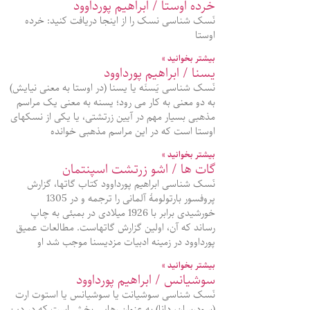
خرده اوستا / ابراهیم پورداوود
نَسک شناسی نسک را از اینجا دریافت کنید: خرده
اوستا
بیشتر بخوانید »
یسنا / ابراهیم پورداوود
نَسک شناسی یَسنَه یا یسنا (در اوستا به معنی نیایش)
به دو معنی به کار می رود؛ یسنه به معنی یک مراسم
مذهبی بسیار مهم در آیین زرتشتی، یا یکی از نسکهای
اوستا است که در این مراسم مذهبی خوانده
بیشتر بخوانید »
گات ها / اشو زرتشت اسپنتمان
نَسک شناسی ابراهیم پورداوود کتاب گاتها، گزارش
پروفسور بارتولومۀ آلمانی را ترجمه و در 1305
خورشیدی برابر با 1926 میلادی در بمبئی به چاپ
رساند که آن، اولین گزارش گاتهاست. مطالعات عمیق
پورداوود در زمینه ادبیات مزدیسنا موجب شد او
بیشتر بخوانید »
سوشیانس / ابراهیم پورداوود
نَسک شناسی سوشیانت یا سوشیانس یا استوت ارت
(سودرسان، دانا) به عنوان رهایی بخش است که در دین