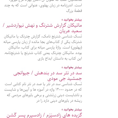
است. اندرزنامه در زبان پهلوی، عنوانی است که به چند
قطعۀ بزرگ
بیشتر بخوانید »
ماتیکان گزارش شترنگ و نهش نیواردشیر /
سعید عریان
نَسک شناسی شترنج نامک، گزارش چترنگ یا ماتیکان
شترنگ یکی از کتاب‌های بجا مانده از زبان پارسی میانه
(پهلوی) است. واژۀ پارسی میانه برای کتاب، ماتیکان
بوده. ماتیکان چترنگ یعنی کتاب شترنج یا شترنج‌نامه.
این کتاب به داستان ابداع بازی
بیشتر بخوانید »
سد در نثر سد در بندهش / جیوانجی
جمشید جی مودی
نَسک شناسی سد در نثر یا صد در نثر نام کتابی است
که در حدود ۱۴۰۰۰ واژه در آموزه‌ ها و آیین‌ها و شایست
و ناشایست دینی زرتشتی و برخی باورهای مردمی که
ریشه در باورهای دینی دارد را در
بیشتر بخوانید »
گزیده‌ های زادسپَرَم / زادسپرم پسر گٌشن‌