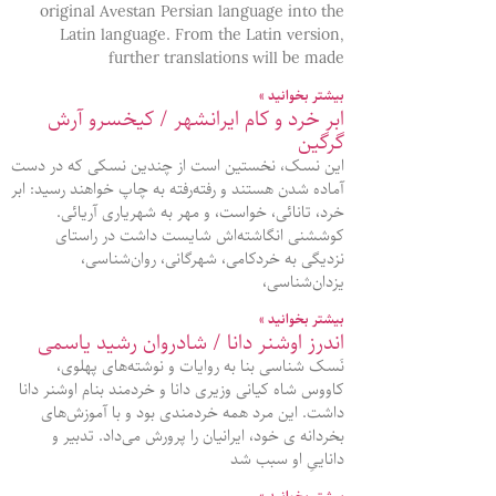
original Avestan Persian language into the
Latin language. From the Latin version,
further translations will be made
بیشتر بخوانید »
ابر خرد و کام ایرانشهر / کیخسرو آرش
گرگین
این نسک، نخستین است از چندین نسکی که در دست
آماده شدن هستند و رفته‌رفته به چاپ خواهند رسید: ابر
خرد، تانائی، خواست، و مهر به شهریاری آریائی.
کوششنی انگاشته‌اش شایست داشت در راستای
نزدیگی به خردکامی، شهرگانی، روان‌شناسی،
یزدان‌شناسی،
بیشتر بخوانید »
اندرز اوشنر دانا / شادروان رشید یاسمی
نَسک شناسی بنا به روایات و نوشته‌های پهلوی،
کاووس شاه کیانی وزیری دانا و خردمند بنام اوشنر دانا
داشت. این مرد همه خردمندی بود و با آموزش‌های
بخردانه ی خود، ایرانیان را پرورش می‌داد. تدبیر و
داناییِ او سبب شد