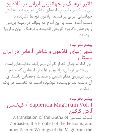
تاثیر فرهنگ و جهانبینی ایرانی بر افلاطون
این نسک بر پایه بن‌مایه‌های اندکی در پیوند با هنایش
جهانبینی ایرانی بر فلسفه پلاتون توسط نگارنده به
دست آمده است با این آماج که بتواند در زمینه بررسی
و پژوهش دگرباره تاریخی اندیشه و فرهنگ ایران و اروپا
سودمند
بیشتر بخوانید »
شهر زیبای افلاطون و شاهی آرمانی در ایران
باستان
این کتاب، چنان که از نام آن برمی‌آید، مقایسه‌ای‌ است
میان «شهر آرمانی» پلاتون و آرا و آرمان‌هایی که مردم
ایران درباره‌‌ی مقام شاهی و صفات و فضایل بایسته‌ی
آن داشته‌اند. نویسنده کوشیده است که نخست هر یک
از نکات
بیشتر بخوانید »
Sapientia Magorum Vol. I / کیخسرو
آرش گرگین
نَسک شناسی A translation of the Gāthā of
Zoroaster, the Prophet of the Persians, and
other Sacred Writings of the Magi from the