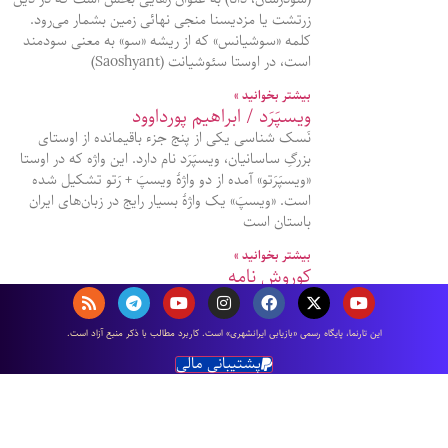
زرتشت یا مزدیسنا منجی نهائی زمین بشمار می‌رود.
کلمه «سوشیانس» که از ریشه «سو» به معنی سودمند
است، در اوستا سئوشیانت (Saoshyant)
بیشتر بخوانید »
ویسپَرَد / ابراهیم پورداوود
نَسک شناسی یکی از پنج جزء باقیمانده از اوستای
بزرگِ ساسانیان، ویسپَرَد نام دارد. این واژه که در اوستا
«ویسپَرَتو» آمده از دو واژۀ ویسپَ + رَتو تشکیل شده
است. «ویسپَ» یک واژۀ بسیار رایج در زبان‌های ایران
باستان است
بیشتر بخوانید »
کوروش نامه
کوروش نامه یا کوروپدیا (به یونانی Kúrou paideía)؛
طولانی‌ترین اثر گزنفون، نویسنده و سپاهی آتنی است.
اين تارنما، پایگاه رسمی «بازیابی ایرانشهری» است. كاربرد مطالب با ذكر منبع آزاد است.
در این کتاب گزنفون، پرورش، آموزش و زندگی کوروش
بزرگ را نگاشته است. گزنفون، در كوروش نامه خود،
پشتیبانی مالی
وصيت نامه كوروش بزرگ را آنچنان
بیشتر بخوانید »
سفرنامه ابن فضلان