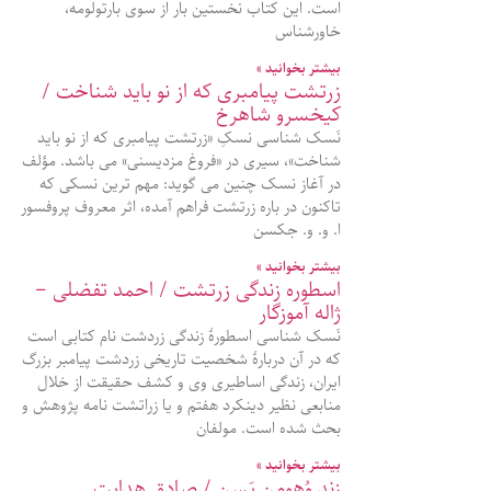
است. این کتاب نخستین بار از سوی بارتولومه،
خاورشناس
بیشتر بخوانید »
زرتشت پیامبری که از نو باید شناخت /
کیخسرو شاهرخ
نَسک شناسی نسکِ «زرتشت پیامبری که از نو باید
شناخت»، سیری در «فروغ مزدیسنی» می باشد. مؤلف
در آغاز نسک چنین می گوید: مهم ترین نسکی که
تاکنون در باره زرتشت فراهم آمده، اثر معروف پروفسور
ا. و. و. جکسن
بیشتر بخوانید »
اسطوره زندگی زرتشت / احمد تفضلی –
ژاله آموزگار
نَسک شناسی اسطورۀ زندگی زردشت نام کتابی است
که در آن دربارهٔ شخصیت تاریخی زردشت پیامبر بزرگ
ایران، زندگی اساطیری وی و کشف حقیقت از خلال
منابعی نظیر دینکرد هفتم و یا زراتشت‌ نامه پژوهش و
بحث شده‌ است. مولفان
بیشتر بخوانید »
زندِ وُهومن یَسن / صادق هدایت