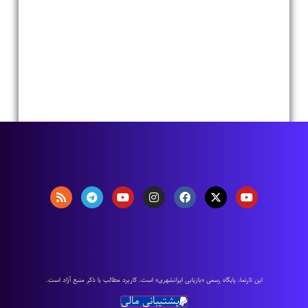
اين تارنما، پایگاه رسمی «بازیابی ایرانشهری» است. كاربرد مطالب با ذكر منبع آزاد است.
پشتیبانی مالی