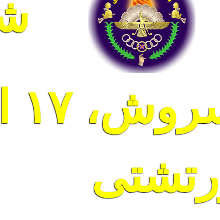
شن
رتشتی