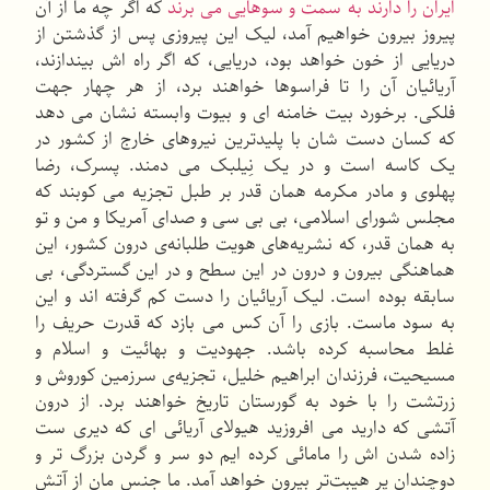
ایران را دارند به سمت و سوهایی می برند
که اگر چه ما از آن
پیروز بیرون خواهیم آمد، لیک این پیروزی پس از گذشتن از
دریایی از خون خواهد بود، دریایی، که اگر راه اش بیندازند،
آریائیان آن را تا فراسوها خواهند برد، از هر چهار جهت
فلکی. برخورد بیت خامنه ای و بیوت وابسته نشان می دهد
که کسان دست شان با پلیدترین نیروهای خارج از کشور در
یک کاسه است و در یک نِیلبک می دمند. پسرک، رضا
پهلوی و مادر مکرمه همان قدر بر طبل تجزیه می کوبند که
مجلس شورای اسلامی، بی بی سی و صدای آمریکا و من و تو
به همان قدر، که نشریه‌های هویت طلبانه‌ی درون کشور، این
هماهنگی بیرون و درون در این سطح و در این گستردگی، بی
سابقه بوده است. لیک آریائیان را دست کم گرفته اند و این
به سود ماست. بازی را آن کس می بازد که قدرت حریف را
غلط محاسبه کرده باشد. جهودیت و بهائیت و اسلام و
مسیحیت، فرزندان ابراهیم خلیل، تجزیه‌ی سرزمین کوروش و
زرتشت را با خود به گورستان تاریخ خواهند برد. از درون
آتشی که دارید می افروزید هیولای آریائی ای که دیری ست
زاده شدن اش را مامائی کرده ایم دو سر و گردن بزرگ تر و
دوچندان پر هیبت‌تر بیرون خواهد آمد. ما جنس مان از آتش