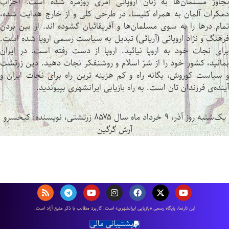
تجاوز مسلمان‌ها به زنان اروپائی امری روزمره شده است. احزاب
دمکرات آلمان به همراه کلیسا، در طرحی کلی و از خارج هدایت شده،
تمام درها را به سوی مسلمان‌ها و آفریقائیان گشوده اند. از بین بردن
فرهنگ و نژاد اروپائی (آریائی) تبدیل به سیاست رسمی اروپا شده است.
برای نجات خود به اروپا نیائید. اروپا از دست رفته است. در ایران
بمانید، کشور خود را از شرّ اسلام و روشنفکر نجات دهید. دین زرتشت
و سیاست کوروش، یگانه راه و کم هزینه ترین راه برای نجات ایران و
آینده‌ی فرزندان تان است. به راه بازیابی ایرانشهری بپیوندید.
یک‌شنبه روز آذر، ۹ خرداد ماه سال ۸۵۷۵ زرتشتی، نویسنده:
کیخسرو
آرش گرگین
اين تارنما، پایگاه رسمی «بازیابی ایرانشهری» است. كاربرد مطالب با ذكر منبع آزاد است.
پشتیبانی مالی