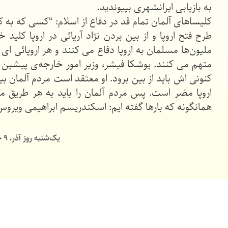
به بازیابی ایرانشهری بپیوندید.
کلیساهای آلمان تمام قد در دفاع از اسلام: “کسی که به ک
طرح فتح اروپا و از بین بردن نژاد آریائی در اروپا ک
ملیون‌ها مسلمان به اروپا دفاع می کنند و هر اروپائی ا
متهم می کنند. یوشکا فیشر، وزیر امور خارجه‌ی پیشین
کنونی اش باید از بین برود. او معتقد است مردم آلمان 
اروپا مضر است. پس مردم آلمان را باید به هر طریق مم
همانگونه که بارها گفته ایم: اسکندریسم ابراهیمی ویرو
یک‌شنبه روز آذر، ۹ خرداد ماه سال ۸۵۷۵ زرتشتی، نویسنده: