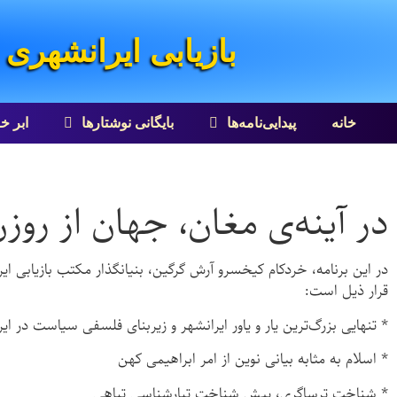
بازیابی ایرانشهری
خانه
پیدایی‌نامه‌ها
بایگانی نوشتارها
ابر خ
در آینه‌ی مغان، جهان از روزن تیسپون / (2) سخ
در این برنامه، خردکام کیخسرو آرش گرگین، بنیانگذار مکتب بازیابی 
قرار ذیل است:
* تنهایی بزرگ‌ترین یار و یاور ایرانشهر و زیربنای فلسفی سیاست در 
* اسلام به مثابه بیانی نوین از امر ابراهیمی کهن
* شناخت ترساگری، پیش شناخت تبارشناسی تباهی