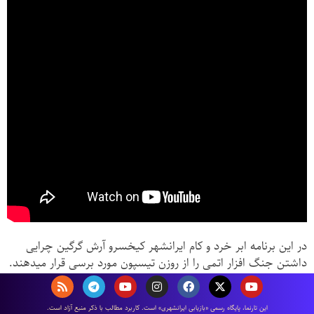
در این برنامه ابر خرد و کام ایرانشهر کیخسرو آرش گرگین چرایی
داشتن جنگ افزار اتمی را از روزن تیسپون مورد برسی قرار میدهند.
دوشنبه روز باد، ۲۲ اسپند ماه سال ۸۵۷۶ زرتشتی، نویسنده:
اين تارنما، پایگاه رسمی «بازیابی ایرانشهری» است. كاربرد مطالب با ذكر منبع آزاد است.