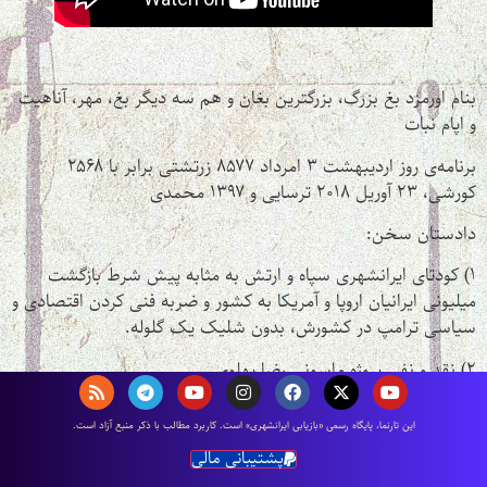
بنام اورمزد بغ بزرگ، بزرگترین بغان و هم سه دیگر بغ، مهر، آناهیت
و اپام نبات
برنامه‌ی روز اردیبهشت ۳ امرداد ۸۵۷۷ زرتشتی برابر با ۲۵۶۸
کورشی، ۲۳ آوریل ۲۰۱۸ ترسایی و ۱۳۹۷ محمدی
دادستان سخن:
۱) کودتای ایرانشهری سپاه و ارتش به مثابه پیش شرط بازگشت
میلیونی ایرانیان اروپا و آمریکا به کشور و ضربه فنی کردن اقتصادی و
سیاسی ترامپ در کشورش، بدون شلیک یک گلوله.
۲) نقد و نفی پروژه ماسونی رضا پهلوی
اين تارنما، پایگاه رسمی «بازیابی ایرانشهری» است. كاربرد مطالب با ذكر منبع آزاد است.
دوشنبه روز شهریور، ۴ اردیبهشت ماه سال ۸۵۷۷ زرتشتی، نویسنده:
کیخسرو آرش گرگین
پشتیبانی مالی