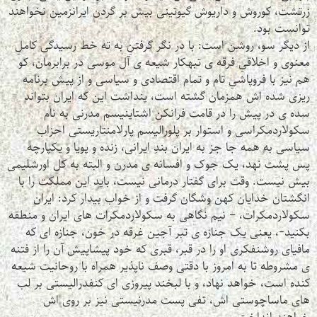
زرتشت، کوروش و داریوش گیوتینی بیش بر گردن ایرانزمین نخواهند
توانست بود.
از دیگر سو، روشن است: با در نگر گرفتنِ به ته خط رسیدگی کاملِ
معنوی و اخلاقیِ فرقه ی تبهکار شیعه ی آل موسی در برابرمان، کو
هم نیز با فروپاشیِ تام و تمام اقتصادی و سیاسی و از پیش برنامه
ریزی شده اش همزمان گشته است، پنداشت این که ایران بتواند
سده ی در پیش را در قامت فرانکن اشتاینیسم مدرنی به نام
سکولاردمکراسی و استوار بر پلورالیسم پارلامنتاریستی احزاب
سیاسی به همه جا جز به ایران بندِ ایرانی، زنده و پویا و یکپارچه
پس پشت نهد، یک جوک و افسانه ی مدرن و البته به کل اورشلیمی
بیش نیست. وقت برای گفتار درمانی نیست، باید این مملکت را با
انگشتان خدایان کهن وشگان گرفت و از خواب بیدار کرد: ایران
سکولاردمکرات، – نیم نگاهی به سکولاردمکرات های ایران و منطقه
بکنید-، یعنی یک جنازه ی تبر آجین غرقه در خون، جنازه ای که
مافیای روشنفکری او را در قبر، قبری که خود پیشاپیش آن را از فتنه
ی مشروطه تا به امروز با دقتی وصف ناپذیر همراه با روحانیت شیعه
کنده است، خواهد نهاد، و با لبخند پیروزی ای کنفدرالیستی بر لب
های ماساچوستی اش، تفی پست مدرنیستی نیز بر روی اش