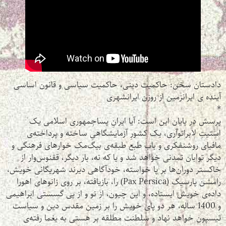
دادستان سخن: حاکمیت دینی، حاکمیت سیاسی و قانون اساسی
آینده ی ایرانزمین از روزن ایرانشهری
*
پرسش در پایان این است: آیا ایرانِ پساجمهوری اسلامی یک
استیتِ لابراتوآری، یک کشورِ آزمایشگاهیِ ساخته و پرداخته‌ی
مافیای روشنفکری و باب طبع طبقه‌ی بیگ‌مک خوارهای فرهنگی و
دیگر توابان تمدنی خواهد شد و یا که نه، بار دیگر، ققنوس‌وار از
خاکستر دوران‌ها بر پا خواسته، خودآگاهی دیرند شهریگانی خویش،
رامشن پارسیگ (Pax Persica) را، بازیافته، بر روی زانوهای اهورا
داده‌ی خویش ایستاده، و این چیون، از نو و از پی گسستی ابراهیمی
و 1400 ساله، هر دو پای خویش را بر زمین مقدس دین و سیاست
تیسپون خواهد نهاد و سلطنت مطلقه بر هستی به یغما رفته‌ی