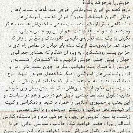
خویش را بازخواهد یافت؟
بارها گفته‌ایم: ایرانِ سوپرمارکتیِ جُرجی عبدالله‌ها و شترمرغ‌های
فرنگی، “ایرانِ خوشبختِ مدرن”، ایرانی که ممل آمریکائی‌های
دانشگاهی بیش از یک سده است مدعی ساختن‌اش هستند، هرگز
وجود نداشته و نخواهد داشت. هم از این رو، چنین خوابی، با
نگرش به یک سده تجربه‌ی تاریخی کابوسناک و تلخ تر از زهر که
خود همه برآیندی‌ست از یک سده پای نهادن در تمامی راه های نه
جز بن بست روشنفکری، به ویژه آن هنگام که نقشه‌ی جغرافیای
جهان را پیش چشم خویش فرانهیم و نام “کشورهای” همسایه‌ی
خویش را با صدای بلند بخوانیم، مگر در جهانِ سیندرلائیِ «من و
تو» و رنسانسی‌های اسرائیلی و دیگر شاخه‌های «فرقه‌ی تبهکار فرح
دیبا» تعبیر ندارد. نه، ما، همان سان که حقیقت ایران یکی بیش
نیست، یعنی «خودِ ایرانشهری»‌اش، یک راه بیش پیش روی خویش
نداریم: تأویل مضاعف تمدنی، تأویل هم در دین و هم در سیاست، و
این یعنی، یا جمهوری اسلامی را همراه با شیعه و دمکراسی و کلیت
ابراهیمیت دفن می‌کنیم و زرتشتی می‌شویم و با آتش مقدس
زرتشت به سوی کوروش می‌رویم، یا خواهیم مرد و در دستگاه گوارش
اسرائیل بزرگ هضم خواهید شد. حاکمیت سیاسی ایرانی، جز با
بازیابی حاکمیت کامل دینی‌اش میسر نخواهد بود و این یعنی، بدون