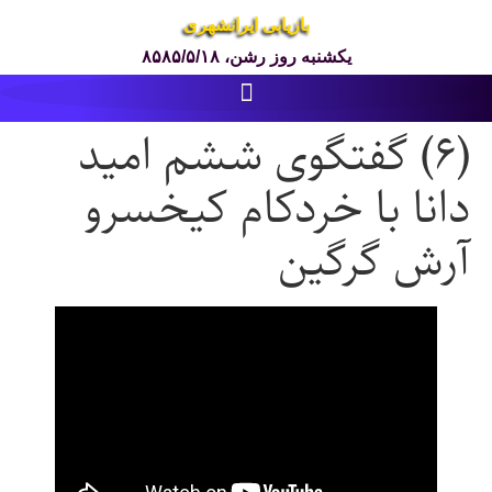
بازیابی ایرانشهری
یکشنبه روز رشن، ۸۵۸۵/۵/۱۸
(۶) گفتگوی ششم امید
دانا با خردکام کیخسرو
آرش گرگین