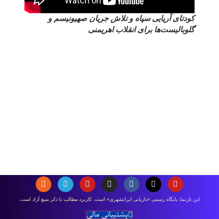
كودتای آریایی سپاه و تلاش جريان صهيونيسم و
گلوبالیست‌ها برای انقلاب اهریمنی
اين تارنما، پایگاه رسمی «بازیابی ایرانشهری» است. كاربرد مطالب با ذكر منبع آزاد است.
پشتیبانی مالی