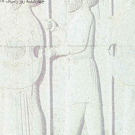
چهارشنبه روز زامیاد، ۲۸ اسپند ماه سال ۸۵۷۸ زرتشتی، نویسنده: