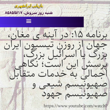
بازیابی ایرانشهری
شنبه روز سروش، ۸۵۸۵/۵/۱۷
برنامه ۱۵: در آینه ی مغان،
ز روزن تیسپون ایران
ا اسرائیل بزرگ،
این است؛ نگاهی
 به خدمات متقابل
یسم شیعی و
یسم جهود
https://www.youtub