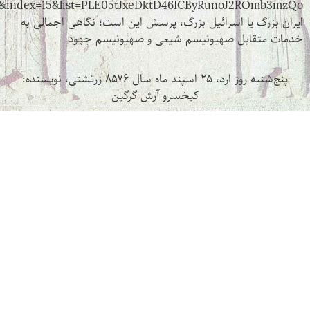
v=Pptz71R0dls&index=15&list=PLE05tJxeDktD46ICByRun
اسرائیل بزرگ، پرسش این است؛ نگاهی اجمالی به
 صهیونیسم شیعی و صهیونیسم جهود
 زرتشتی، نویسنده:
کیخسرو آرش گرگین